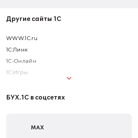
Другие сайты 1С
WWW.1С.ru
1С:Линк
1С-Онлайн
1C:Игры
1С:Предприятие 8
1С:Консалтинг
БУХ.1С в соцсетях
1Софт
1С Отраслевые решения
MAX
1С:Дистрибьюция