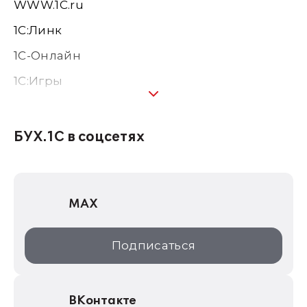
WWW.1С.ru
1С:Линк
1С-Онлайн
1C:Игры
1С:Предприятие 8
1С:Консалтинг
БУХ.1С в соцсетях
1Софт
1С Отраслевые решения
MAX
1С:Дистрибьюция
1С:Образование
Подписаться
ИТС.1C.ru
Образовательные программы
ВКонтакте