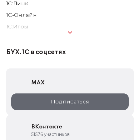
1С:Линк
1С-Онлайн
1C:Игры
1С:Предприятие 8
1С:Консалтинг
БУХ.1С в соцсетях
1Софт
1С Отраслевые решения
MAX
1С:Дистрибьюция
1С:Образование
Подписаться
ИТС.1C.ru
Образовательные программы
ВКонтакте
1С для торговли
51576 участников