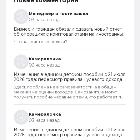
Новые комментарии
Менеджер в гости зашел
03 часа назад
Бизнес и граждан обязали сдавать новый отчет
об операциях с криптовалютами на иностранных
платформах
Что за крипто кошельки?
Камералочка
03 часа назад
Изменения в едином детском пособии с 21 июля
2026 года: пересмотр правила нулевого дохода и
новый порядок оформления пособий по месту
Здесь проблема не в самозанятости, а в общем
пребывания
механизме оценки доходов. Самозанятые могут
получать пособие наравне с теми, кто работает по
трудовому договору. Но для этого и самозанятые и
работники по ТД должны соответствовать
критерию нуждаемости. Согласно данному
Камералочка
критерию, их среднедушевой доход не должен
03 часа назад
превышать прожиточный минимум на каждого
члена семьи. И если доход заявителя хотя бы на 1
Изменения в едином детском пособии с 21 июля
рубль превысит установленный предел, то в
2026 года: пересмотр правила нулевого дохода и
пособии отказывают, что конечно же
новый порядок оформления пособий по месту