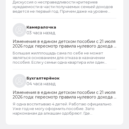
несправедливо.
Дискуссия о несправедливости критериев
пребывания
нуждаемости в части получаемых семьей доходов
ведется не первый год. Причем даже на уровне
законодателей и президента, который уже говорил
о том, что данные критерии необходимо
пересмотреть. В начале года данные критерии
Камералочка
действительно пересмотрели. Но сделали это
03 часа назад
только для многодетных семей. Теперь при
незначительном превышении доходов таких семей
Изменения в едином детском пособии с 21 июля
показателей прожиточного минимума пособие они
2026 года: пересмотр правила нулевого дохода и
все равно получают. Но других семей это не
новый порядок оформления пособий по месту
коснулось.
Большая жилплощадь сама по себе не может
пребывания
являться основанием для отказа в назначении
пособия. Если у семьи одна квартира или один
жилой дом, то при соблюдении всех прочих
условий, пособие ей одобрят независимо от
площади жилья и количества квадратным метров
Бухгалтерёнок
такой площади, приходящихся на каждого члена
04 часа назад
семьи. В пособии отказывают только если в
собственности семьи находятся две и более
Изменения в едином детском пособии с 21 июля
квартиры или жилых дома. Такая семья не может
2026 года: пересмотр правила нулевого дохода и
считаться нуждающейся.
новый порядок оформления пособий по месту
Я одна воспитываю 4 детей. Работаю официально.
пребывания
Уже год не могу оформить пособие. Зато
наркоманам да алкашам одобряют. Где
справедливость.