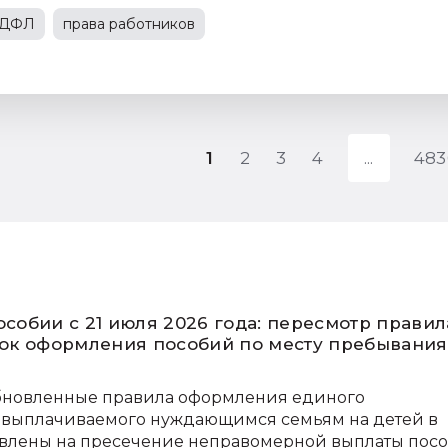
ДФЛ
права работников
иятие 8
налог на прибыль
онлайн-касса
1
2
3
4
483
собии с 21 июля 2026 года: пересмотр правил
док оформления пособий по месту пребывания
 обновленные правила оформления единого
я, выплачиваемого нуждающимся семьям на детей в
равлены на пресечение неправомерной выплаты пос