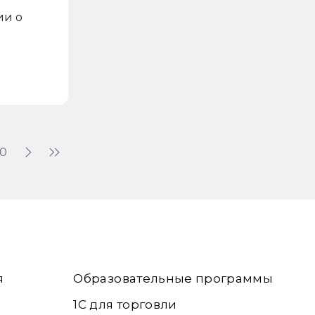
ии о
0
я
Образовательные программы
1С для торговли