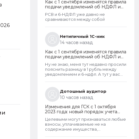
Как с 1 сентября изменятся правила
в
подачи уведомлений об НДФЛ и
страховых взносах
РСВ и 6-НДФЛ уже давно не
сравниваются между собой
2026
Нетипичный 1С-ник
14 часов назад
Как с 1 сентября изменятся правила
подачи уведомлений об НДФЛ и
у
страховых взносах
Ну не знаю, меня тут недавно просили
пояснить разницу в 1 рубль между
уведомлением и 6-ндфл. А тут у вас
еще и РСВ не сойдется
Дотошный аудитор
10 часов назад
Изменения для ГСК с 1 октября
2023 года: новый порядок учета
ми
поступающих взносов, открытие
Целевыми могут признаваться любые
расчетных счетов и переход на
взносы, уплачиваемые не на
применение бухгалтерского ПО
содержание имущества,
принадлежащего товариществу и не