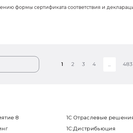
ению формы сертификата соответствия и декларац
1
2
3
4
483
иятие 8
1С Отраслевые решени
инг
1С:Дистрибьюция