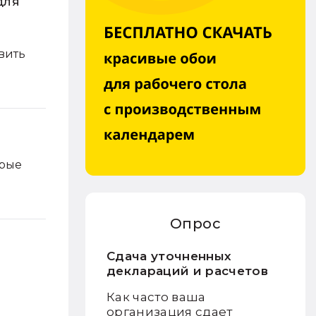
для
вить
орые
Опрос
Сдача уточненных
деклараций и расчетов
Как часто ваша
организация сдает