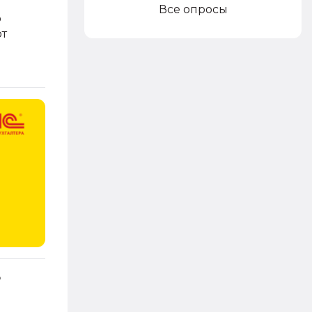
Все опросы
о
от
о