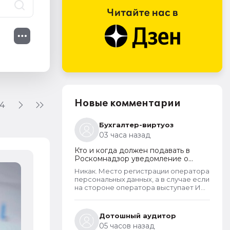
Новые комментарии
4
Бухгалтер-виртуоз
03 часа назад
Кто и когда должен подавать в
Роскомнадзор уведомление о
прекращении обработки
Никак. Место регистрации оператора
персональных данных
Самое новое в «1С:Бухгалтерии 8
персональных данных, а в случае если
на стороне оператора выступает ИП
акцизам
- указывается место его жительства,
является обязательным и
4 августа 2026
неотъемлемым атрибутом реестра
Дотошный аудитор
РКН. Данная информация подлежит
05 часов назад
обязательному размещению в