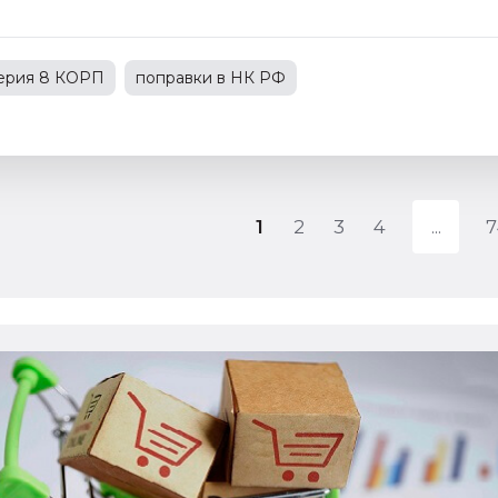
терия 8 КОРП
поправки в НК РФ
С
1С:Зарплата и управление персоналом
зводственным предприятием
1
2
3
4
7