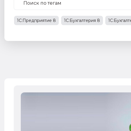
1С:Предприятие 8
1С:Бухгалтерия 8
1С:Бухгал
1С:Бухгалтерия государственного учреждения
НД
права работников
НДФЛ
1С:Управление прои