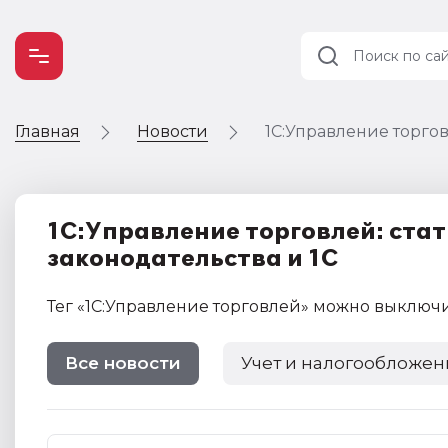
Главная
Новости
1С:Управление торго
Учет и
налогообложение
Автоматизация
1С:Управление торговлей: стат
законодательства и 1С
Тег
«1С:Управление торговлей»
можно выключ
Все новости
Учет и налогообложен