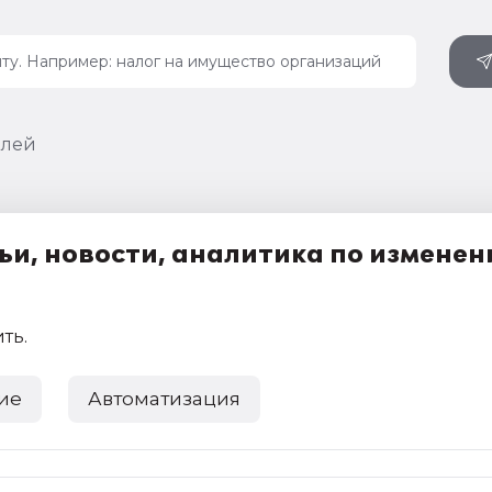
влей
ьи, новости, аналитика по измене
ить
.
ие
Автоматизация