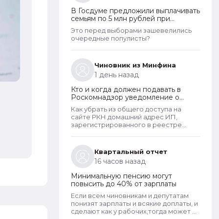
реестре наряду со всеми прочими
В Госдуме предложили выплачивать
сведениями. Делается это для того,
семьям по 5 млн рублей при
чтобы у субъектов ПД имелась
рождении второго ребенка
возможность в случае нарушения их
Это перед выборами зашевелились
прав обратиться непосредственно к
очередные популисты?
оператору для устранения
нарушений.
Чиновник из Минфина
1 день назад
Кто и когда должен подавать в
Роскомнадзор уведомление о
ции
прекращении обработки
Как убрать из общего доступа на
персональных данных
сайте РКН домашний адрес ИП,
зарегистрированного в реестре
операторов перс.данных?
Квартальный отчет
16 часов назад
Минимальную пенсию могут
повысить до 40% от зарплаты
Если всем чиновникам и депутатам
понизят зарплаты и всякие доплаты, и
сделают как у рабочих,тогда может и