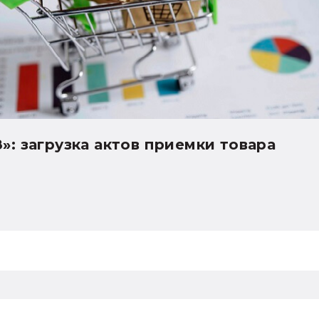
8»: автозаполнение акцизов в деклара
рте товаров