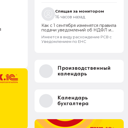
пенсионерам повысят пенсии
Спящая за монитором
16 часов назад
Как с 1 сентября изменятся правила
я
подачи уведомлений об НДФЛ и
страховых взносах
Имеется в виду расхождение РСВ с
Уведомлением по ЕНС
Производственный
календарь
Календарь
бухгалтера