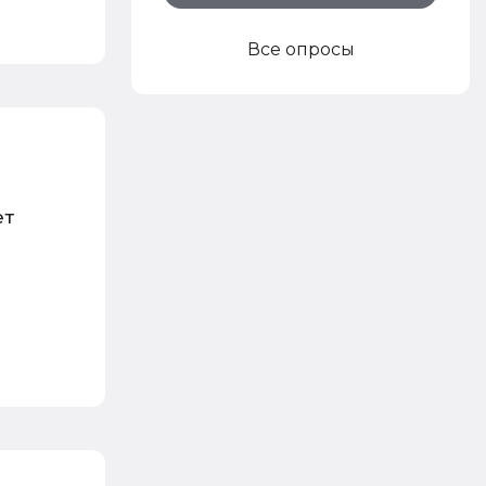
Все опросы
ет
я