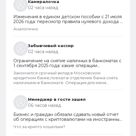
Камералочка
02 часа назад
Изменения в едином детском пособии с 21 июля
2026 года: пересмотр правила нулевого дохода и
новый порядок оформления пособий по месту
Аналогично
пребывания
Забывчивый кассир
02 часа назад
Ограничение на снятие наличных в банкоматах с
1 сентября 2025 года: какие операции
заблокируют и как отменить запрет
Закончился срочный вклад в Московском
кредитном банке,поехал в отделение банка снять
наличными в банкомате. Операция для меня
типичная. При попытке снятия карту заблокировали
на 48 часов.Кассу в отделении полгода назад
ликвидировали.
Менеджер в гости зашел
06 часов назад
Бизнес и граждан обязали сдавать новый отчет
об операциях с криптовалютами на иностранных
платформах
Что за крипто кошельки?