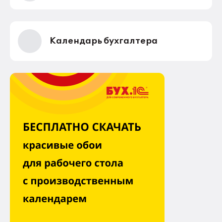
все равно получают. Но других семей это не
коснулось.
Календарь бухгалтера