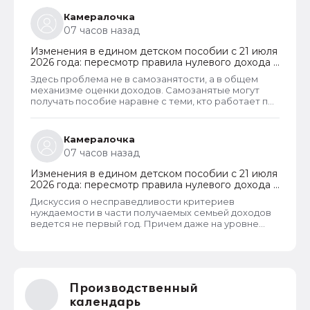
Камералочка
07 часов назад
Изменения в едином детском пособии с 21 июля
2026 года: пересмотр правила нулевого дохода и
новый порядок оформления пособий по месту
Здесь проблема не в самозанятости, а в общем
пребывания
механизме оценки доходов. Самозанятые могут
получать пособие наравне с теми, кто работает по
трудовому договору. Но для этого и самозанятые и
работники по ТД должны соответствовать
критерию нуждаемости. Согласно данному
Камералочка
критерию, их среднедушевой доход не должен
07 часов назад
превышать прожиточный минимум на каждого
члена семьи. И если доход заявителя хотя бы на 1
Изменения в едином детском пособии с 21 июля
рубль превысит установленный предел, то в
2026 года: пересмотр правила нулевого дохода и
пособии отказывают, что конечно же
новый порядок оформления пособий по месту
несправедливо.
Дискуссия о несправедливости критериев
пребывания
нуждаемости в части получаемых семьей доходов
ведется не первый год. Причем даже на уровне
законодателей и президента, который уже говорил
о том, что данные критерии необходимо
пересмотреть. В начале года данные критерии
действительно пересмотрели. Но сделали это
только для многодетных семей. Теперь при
Производственный
незначительном превышении доходов таких семей
показателей прожиточного минимума пособие они
календарь