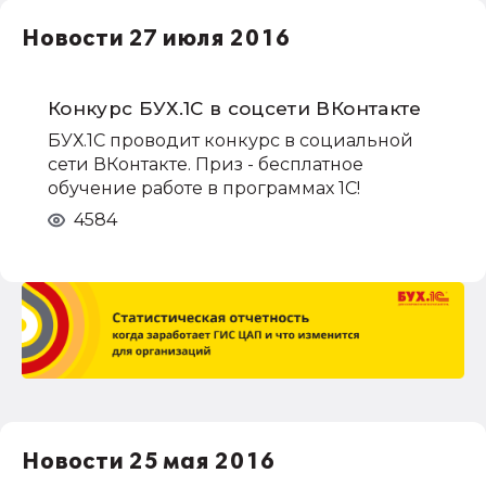
НДС
Новости 27 июля 2016
1С:Зарплата и управление персоналом
права работников
НДФЛ
Конкурс БУХ.1С в соцсети ВКонтакте
1С:Управление производственным
БУХ.1С проводит конкурс в социальной
предприятием
сети ВКонтакте. Приз - бесплатное
обучение работе в программах 1С!
4584
Новости 25 мая 2016