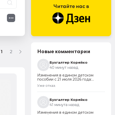
Новые комментарии
1
2
Бухгалтер Корейко
40 минут назад
Изменения в едином детском
пособии с 21 июля 2026 года:
пересмотр правила нулевого
Уже отказ.
дохода и новый порядок
Самое новое в «1С:Бухгалтерии 8»
оформления пособий по месту
Wildberries из файла
пребывания
Бухгалтер Корейко
6 августа 2026
41 минута назад
Изменения в едином детском