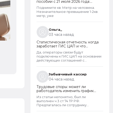
пособии с 21 июля 2026 года:
пересмотр правила нулевого
Поднимите кв. Метр на человека.
дохода и новый порядок
Незначительное превышение 1-2кв.
оформления пособий по месту
метр, уже
пребывания
Ольга_
03 часа назад
Статистическая отчетность: когда
заработает ГИС ЦАП и что
изменится для организаций
Да, операторы связи будут
подключены к ГИС ЦАП на основании
действующих соглашений с
Росстатом. - Т.е. можно будет
отправлять отчеты через оператора,
а оператор будет их передавать в
Забывчивый кассир
ГИС ЦАП?
04 часа назад
Трудовые споры: может ли
работодатель изменить график
работы без согласия сотрудника
Из статьи непонятно, был ли
выполнен ч 3 ст 74 ТР РФ.
Предлагалась ли сотруднику
письменно иная работа по старому