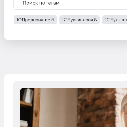
1С:Предприятие 8
1С:Бухгалтерия 8
1С:Бухгал
1С:Бухгалтерия государственного учреждения
НД
права работников
НДФЛ
1С:Управление прои