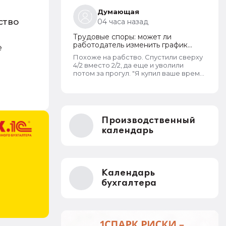
графику или нет. Если не
предлагалась, так как ее не было,
Думающая
работодатель должен был
ство
04 часа назад
инициировать увольнение сотрудника
с выплатой всех положенных ему
Трудовые споры: может ли
компенсаций при таком виде
работодатель изменить график
е
увольнения (не по собственному
работы без согласия сотрудника
желанию или соглашению сторон).
Похоже на рабство. Спустили сверху
4/2 вместо 2/2, да еще и уволили
потом за прогул. "Я купил ваше время.
Как хочу, так и распоряжаюсь им".
Производственный
календарь
Календарь
бухгалтера