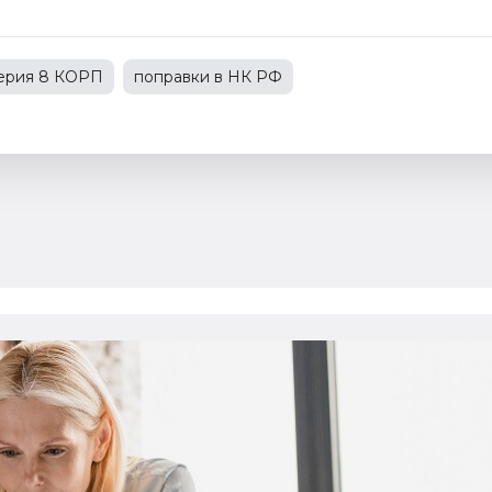
терия 8 КОРП
поправки в НК РФ
С
1С:Зарплата и управление персоналом
зводственным предприятием