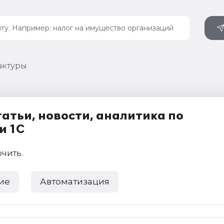
актуры
атьи, новости, аналитика по
и 1С
ючить
.
ие
Автоматизация