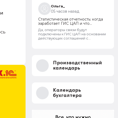
Ольга_
05 часов назад
ги
Статистическая отчетность: когда
заработает ГИС ЦАП и что
изменится для организаций
Да, операторы связи будут
ось
подключены к ГИС ЦАП на основании
действующих соглашений с
Росстатом. - Т.е. можно будет
отправлять отчеты через оператора,
а оператор будет их передавать в
ГИС ЦАП?
Производственный
календарь
Календарь
бухгалтера