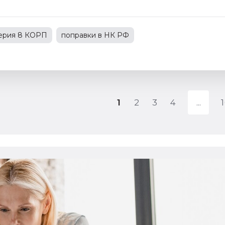
терия 8 КОРП
поправки в НК РФ
С
1С:Зарплата и управление персоналом
зводственным предприятием
1
2
3
4