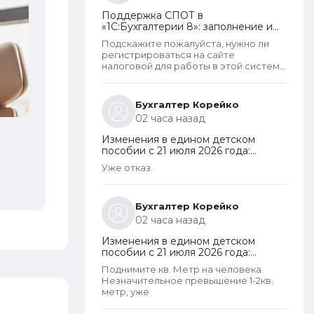
получают. Так что могу сказать что как
Поддержка СПОТ в
то не правельно распределены
«1С:Бухгалтерии 8»: заполнение и
критерии оценивания дохода.
отправка ДОПП, уплата
Подскажите пожалуйста, нужно ли
обеспечительного платежа и
регистрироваться на сайте
получение QR-кода
налоговой для работы в этой системе
СПОТ, если работа ведется в 1С?
Бухгалтер Корейко
02 часа назад
Изменения в едином детском
НФ: 1С:Share
пособии с 21 июля 2026 года:
пересмотр правила нулевого
Уже отказ.
дохода и новый порядок
оформления пособий по месту
пребывания
Бухгалтер Корейко
02 часа назад
Изменения в едином детском
пособии с 21 июля 2026 года:
пересмотр правила нулевого
Поднимите кв. Метр на человека.
дохода и новый порядок
Незначительное превышение 1-2кв.
оформления пособий по месту
метр, уже
пребывания