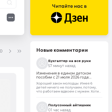
Новые комментарии
10
Бухгалтер на все руки
57 минут назад
Изменения в едином детском
пособии с 21 июля 2026 года:
пересмотр правила нулевого
Хороший закон молодцы. Имея 6
дохода и новый порядок
детей ничего не получаем, потому,
оформления пособий по месту
что работаем вдвоем с мужем. Хотим
пребывания
обеспечить детей, все таки не для
государства родили. А вот алкаши и
наркаманы да лентяи которые сидят
Полусонный айтишник
на больничных и типо работают чтобы
01 час назад
получать пособия их все же