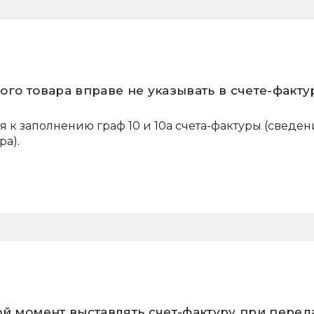
го товара вправе не указывать в счете-факту
к заполнению граф 10 и 10а счета-фактуры (сведен
ра).
ой момент выставлять счет-фактуру при перед