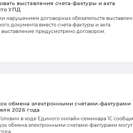
овать выставления счета-фактуры и акта
сто УПД
 ли нарушением договорных обязательств выставле
ого документа вместо счета-фактуры и акта
х выставление предусмотрено договором.
док обмена электронными счетами-фактурами
реля 2026 года
Головин в ходе Единого онлайн-семинара 1С сообщи
док обмена электронными счетами-фактурами могут
года.