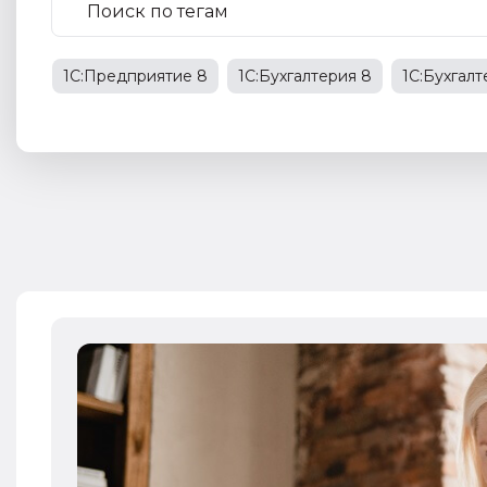
1С:Предприятие 8
1С:Бухгалтерия 8
1С:Бухгал
1С:Бухгалтерия государственного учреждения
НД
права работников
НДФЛ
1С:Управление прои