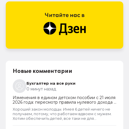
Новые комментарии
Бухгалтер на все руки
0 минут назад
Изменения в едином детском пособии с 21 июля
2026 года: пересмотр правила нулевого дохода и
новый порядок оформления пособий по месту
Хороший закон молодцы. Имея 6 детей ничего не
пребывания
получаем, потому, что работаем вдвоем с мужем.
Хотим обеспечить детей, все таки не для
государства родили. А вот алкаши и наркаманы да
лентяи которые сидят на больничных и типо