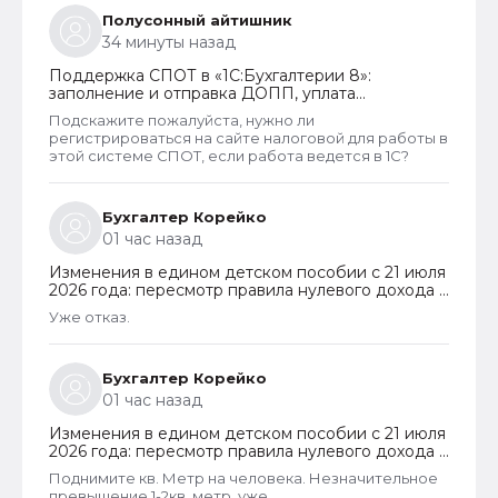
работают чтобы получать пособия их все же
Полусонный айтишник
получают. Так что могу сказать что как то не
34 минуты назад
правельно распределены критерии оценивания
дохода.
Поддержка СПОТ в «1С:Бухгалтерии 8»:
заполнение и отправка ДОПП, уплата
обеспечительного платежа и получение QR-
Подскажите пожалуйста, нужно ли
кода
регистрироваться на сайте налоговой для работы в
этой системе СПОТ, если работа ведется в 1С?
Бухгалтер Корейко
01 час назад
Изменения в едином детском пособии с 21 июля
2026 года: пересмотр правила нулевого дохода и
новый порядок оформления пособий по месту
Уже отказ.
пребывания
Бухгалтер Корейко
01 час назад
Изменения в едином детском пособии с 21 июля
2026 года: пересмотр правила нулевого дохода и
новый порядок оформления пособий по месту
Поднимите кв. Метр на человека. Незначительное
пребывания
превышение 1-2кв. метр, уже