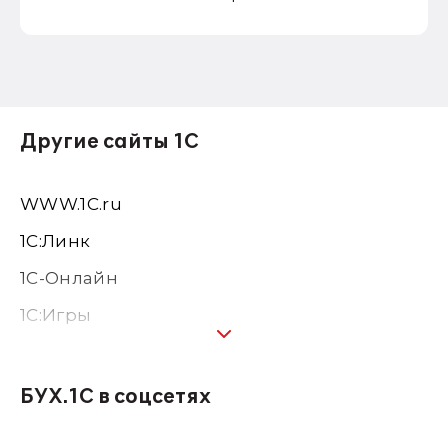
Другие сайты 1С
WWW.1С.ru
1С:Линк
1С-Онлайн
1C:Игры
1С:Предприятие 8
1С:Консалтинг
БУХ.1С в соцсетях
1Софт