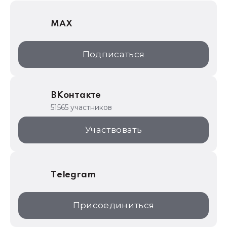
1С Отраслевые решения
MAX
1С:Дистрибьюция
1С:Образование
Подписаться
ИТС.1C.ru
Образовательные программы
ВКонтакте
1С для торговли
51565 участников
1С:Торговая площадка
Участвовать
Telegram
Присоединиться