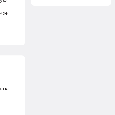
тую
имое
нные