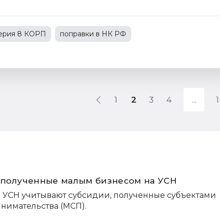
терия 8 КОРП
поправки в НК РФ
С
1С:Зарплата и управление персоналом
зводственным предприятием
1
2
3
4
, полученные малым бизнесом на УСН
 УСН учитывают субсидии, полученные субъектами
нимательства (МСП).