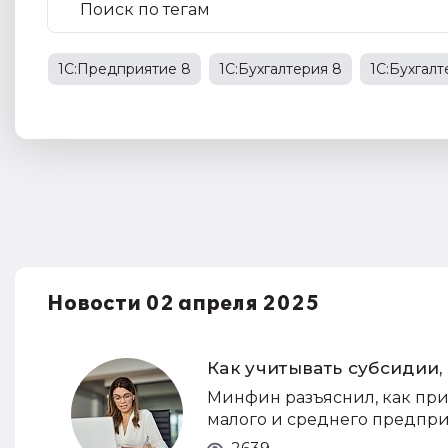
1С:Предприятие 8
1С:Бухгалтерия 8
1С:Бухгал
1С:Бухгалтерия государственного учреждения
НД
права работников
НДФЛ
1С:Управление прои
Новости 02 апреля 2025
Как учитывать субсидии
Минфин разъяснил, как при
малого и среднего предпри