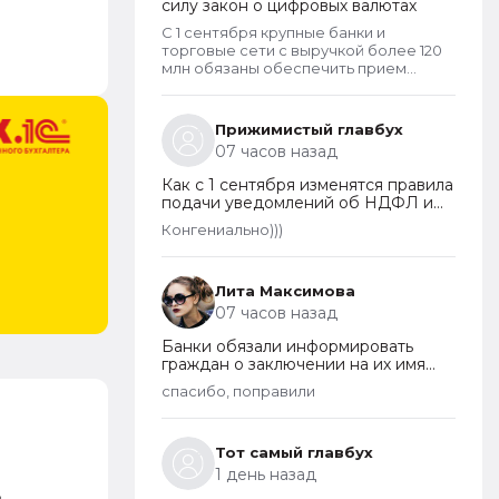
силу закон о цифровых валютах
С 1 сентября крупные банки и
торговые сети с выручкой более 120
млн обязаны обеспечить прием
цифрового рубля. А вот что касается
криптовалют, то они не могут
являться средством платежа в
Прижимистый главбух
России и новый закон прямо
07 часов назад
запрещает их использование в этом
качестве внутри страны.
Как с 1 сентября изменятся правила
подачи уведомлений об НДФЛ и
страховых взносах
Конгениально)))
Лита Максимова
07 часов назад
Банки обязали информировать
граждан о заключении на их имя
кредитных договоров
спасибо, поправили
Тот самый главбух
1 день назад
д