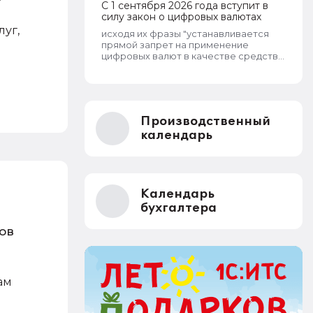
С 1 сентября 2026 года вступит в
силу закон о цифровых валютах
луг,
исходя их фразы "устанавливается
прямой запрет на применение
цифровых валют в качестве средства
платежа" прийти с цифро-кошельком
в продуктовый магазин и там
отовариться нельзя?
Производственный
календарь
Календарь
бухгалтера
ов
ам