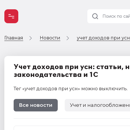
Главная
Новости
учет доходов при усн
Учет и
налогообложение
Автоматизация
Учет доходов при усн: статьи,
законодательства и 1С
Тег
«учет доходов при усн»
можно выключить
.
Все новости
Учет и налогообложен