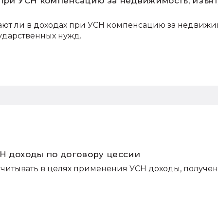
 при УСН компенсацию за недвижимость, изъя
ают ли в доходах при УСН компенсацию за недвиж
сударственных нужд.
СН доходы по договору цессии
читывать в целях применения УСН доходы, получе