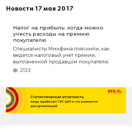
НДС
Новости 17 мая 2017
1С:Зарплата и управление персоналом
права работников
НДФЛ
Налог на прибыль: когда можно
учесть расходы на премию
1С:Управление производственным
покупателю
предприятием
Специалисты Минфина пояснили, как
ведется налоговый учет премии,
выплаченной продавцом покупателю.
2123