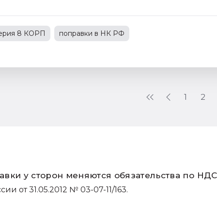
терия 8 КОРП
поправки в НК РФ
С
1С:Зарплата и управление персоналом
зводственным предприятием
1
2
авки у сторон меняются обязательства по НД
 от 31.05.2012 № 03-07-11/163.