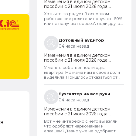
Изменения в едином детском
пособии с 21 июля 2026 года:
пересмотр правила нулевого
Хоть что-то радует.В основном
дохода и новый порядок
работающие родители получают 50%
оформления пособий по месту
или не получают вовсе.А люди другой
пребывания
национальности,которые вообще не
трудоустроены получают по
100%.Теперь может быть начнут
Дотошный аудитор
работать,а не ждать манны
04 часа назад
небесной...
Изменения в едином детском
пособии с 21 июля 2026 года:
пересмотр правила нулевого
У меня в собственности одна
дохода и новый порядок
квартира. Но мама нам в своей доли
оформления пособий по месту
выделила. Пришлось отказаться от
пребывания
доли, т.к. в пособии отказывали.
Бухгалтер на все руки
04 часа назад
Изменения в едином детском
пособии с 21 июля 2026 года:
пересмотр правила нулевого
ся
Вот мне интересно с чего вы взяли
дохода и новый порядок
что одобряют наркоманам и
оформления пособий по месту
алкашам? Давно уже не одобряют
пребывания
всем подряд. Что за бред тут пишут. У