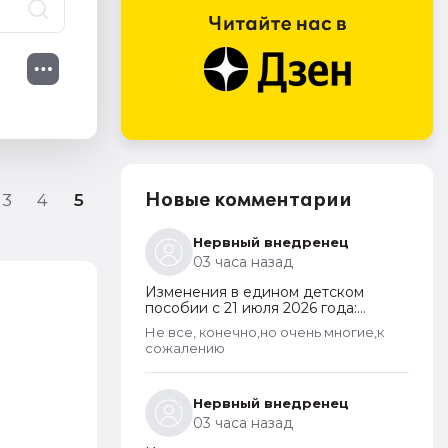
Новые комментарии
3
4
5
Нервный внедренец
03 часа назад
Изменения в едином детском
пособии с 21 июля 2026 года:
пересмотр правила нулевого
Не все, конечно,но очень многие,к
дохода и новый порядок
сожалению
оформления пособий по месту
С
пребывания
Нервный внедренец
03 часа назад