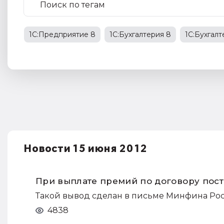
1С:Предприятие 8
1С:Бухгалтерия 8
1С:Бухгал
1С:Бухгалтерия государственного учреждения
НД
права работников
НДФЛ
1С:Управление прои
Новости 15 июня 2012
При выплате премий по договору пост
Такой вывод сделан в письме Минфина России
4838