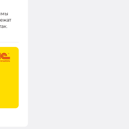
уммы
лежат
ак.