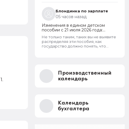
кого что болит. . .
Блондинка по зарплате
05 часов назад
Изменения в едином детском
пособии с 21 июля 2026 года:
пересмотр правила нулевого
Не только таким, таких вы не выявите
дохода и новый порядок
распределяя эти пособия, как
оформления пособий по месту
государство должно понять, что
пребывания
человеку это нужно на алкоголь или
на наркотики?
Производственный
календарь
1.
Календарь
бухгалтера