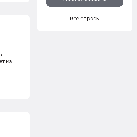
Все опросы
в
ет из