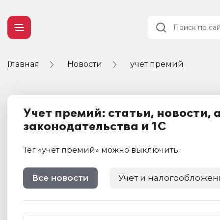
Главная
Новости
учет премий
Учет и
налогообложение
Автоматизация
Учет премий: статьи, новости,
законодательства и 1С
Тег
«учет премий»
можно выключить
.
Все новости
Учет и налогообложен