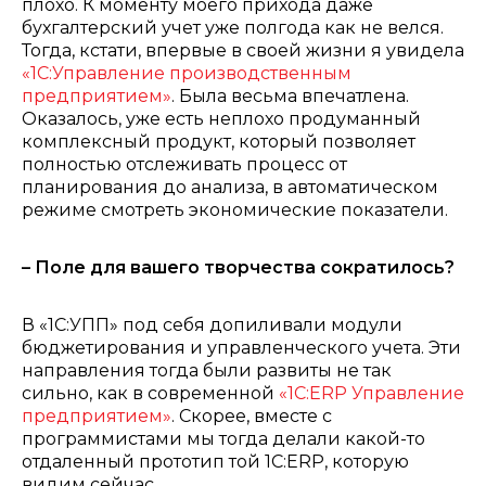
плохо. К моменту моего прихода даже
бухгалтерский учет уже полгода как не велся.
Т
огда, кстати, впервые в своей жизни я увидела
«1С:Управление производственным
предприятием»
. Была весьма впечатлена.
Оказалось, уже есть неплохо продуманный
комплексный продукт, который позволяет
полностью отслеживать процесс от
планирования до анализа, в автоматическом
режиме смотреть экономические показатели.
– Поле для вашего творчества сократилось?
В «1С:УПП» под себя допиливали модули
бюджетирования и управленческого учета. Эти
направления тогда были развиты не так
сильно, как в современной
«1С:ERP Управление
предприятием»
. Скорее, вместе с
программистами мы тогда делали какой-то
отдаленный прототип той 1С:ERP, которую
видим сейчас.