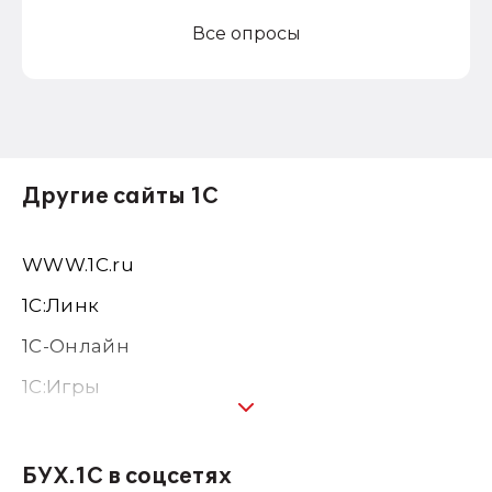
Все опросы
Другие сайты 1С
WWW.1С.ru
1С:Линк
1С-Онлайн
1C:Игры
1С:Предприятие 8
1С:Консалтинг
БУХ.1С в соцсетях