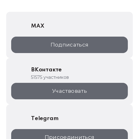
1Софт
1С Отраслевые решения
MAX
1С:Дистрибьюция
1С:Образование
Подписаться
ИТС.1C.ru
Образовательные программы
ВКонтакте
1С для торговли
51575 участников
1С:Торговая площадка
Участвовать
Telegram
Присоединиться