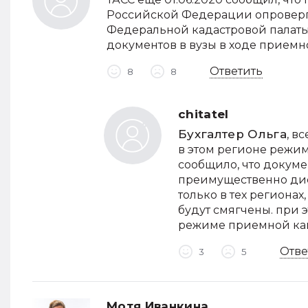
Российской Федерации опроверг
Федеральной кадастровой палат
документов в вузы в ходе приемно
Ответить
8
8
chitatel
Бухгалтер Ольга
, в
в этом регионе режи
сообщило, что докум
преимущественно дис
только в тех регионах
будут смягчены. при 
режиме приемной ка
Отве
3
5
Мотя Иванкина