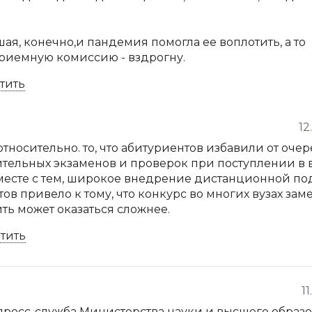
ая, конечно,и пандемия помогла ее воплотить, а то
риемную комиссию - вздрогну.
тить
12
 относительно. то, что абитуриентов избавили от оче
тельных экзаменов и проверок при поступлении в в
вместе с тем, широкое внедрение дистанционной по
ов привело к тому, что конкурс во многих вузах зам
пить может оказаться сложнее.
тить
1
о пресс-служба Министерства науки и высшего образ