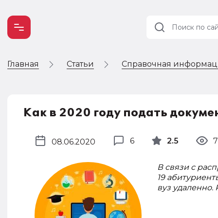
Главная
Статьи
Справочная информа
Учет и
налогообложение
Автоматизация
Как в 2020 году подать докуме
6
2.5
7
08.06.2020
В связи с рас
19 абитуриент
вуз удаленно. 