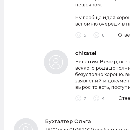
пешочком.
Ну вообще идея хорош
вспомню очереди в п
Отве
5
6
chitatel
Евгения Вечер
, все
всякого рода дополни
безусловно хорошо. 
заявлений и документ
вырос. то есть, посту
Отве
7
4
Бухгалтер Ольга
ТАСС еще 01.06.2020 сообщил, чт