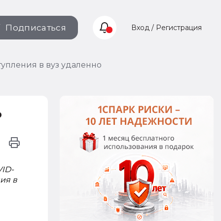
Подписаться
Вход / Регистрация
тупления в вуз удаленно
о
ID-
ия в