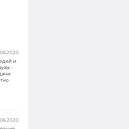
.06.2020
редей и
узы -
дачи
етно
1.06.2020
ования