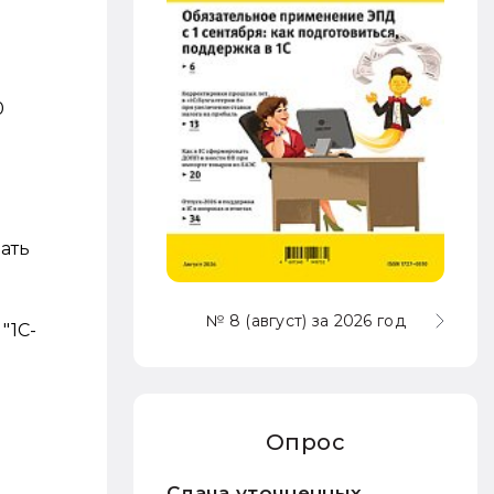
0
зать
№ 8 (август) за 2026 год
"1С-
Опрос
Сдача уточненных