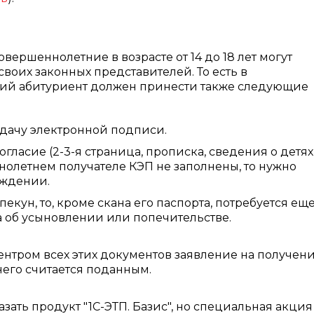
совершеннолетние в возрасте от 14 до 18 лет могут
воих законных представителей. То есть в
ий абитуриент должен принести также следующие
ыдачу электронной подписи.
гласие (2-3-я страница, прописка, сведения о детях)
нолетнем получателе КЭП не заполнены, то нужно
ождении.
екун, то, кроме скана его паспорта, потребуется ещ
 об усыновлении или попечительстве.
тром всех этих документов заявление на получен
его считается поданным.
азать продукт "1С-ЭТП. Базис", но специальная акция