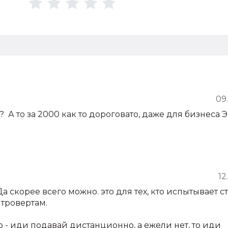
09
А то за 2000 как то дороговато, даже для бизнеса 
12
 Да скорее всего можно. это для тех, кто испытывает ст
нтровертам.
- иди подавай дистанционно, а ежели нет, то иди