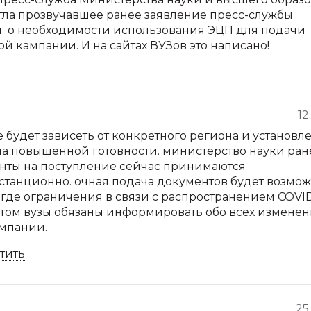
ла прозвучавшее ранее заявление пресс-службы
ы о необходимости использования ЭЦП для подачи
й кампании. И на сайтах ВУЗов это написано!
12
се будет зависеть от конкретного региона и установл
ма повышенной готовности. министерство науки ран
енты на поступление сейчас принимаются
танционно. очная подача документов будет возмо
, где ограничения в связи с распространением COVI
этом вузы обязаны информировать обо всех изменен
мпании.
тить
25