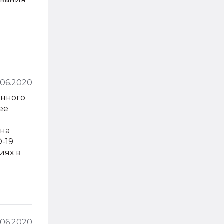
.06.2020
енного
ее
жна
D-19
иях в
.06.2020