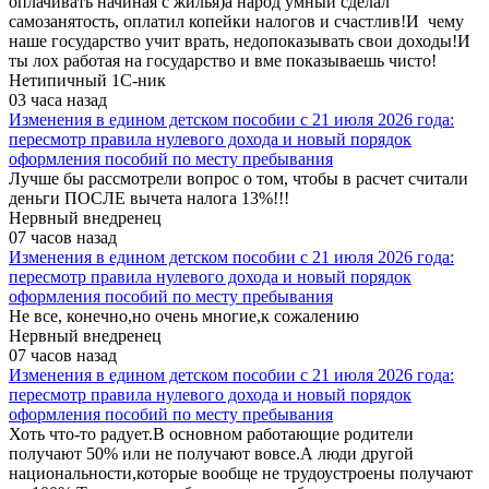
оплачивать начиная с жилья)а народ умный сделал
самозанятость, оплатил копейки налогов и счастлив!И чему
наше государство учит врать, недопоказывать свои доходы!И
ты лох работая на государство и вме показываешь чисто!
Нетипичный 1С-ник
03 часа назад
Изменения в едином детском пособии с 21 июля 2026 года:
пересмотр правила нулевого дохода и новый порядок
оформления пособий по месту пребывания
Лучше бы рассмотрели вопрос о том, чтобы в расчет считали
деньги ПОСЛЕ вычета налога 13%!!!
Нервный внедренец
07 часов назад
Изменения в едином детском пособии с 21 июля 2026 года:
пересмотр правила нулевого дохода и новый порядок
оформления пособий по месту пребывания
Не все, конечно,но очень многие,к сожалению
Нервный внедренец
07 часов назад
Изменения в едином детском пособии с 21 июля 2026 года:
пересмотр правила нулевого дохода и новый порядок
оформления пособий по месту пребывания
Хоть что-то радует.В основном работающие родители
получают 50% или не получают вовсе.А люди другой
национальности,которые вообще не трудоустроены получают