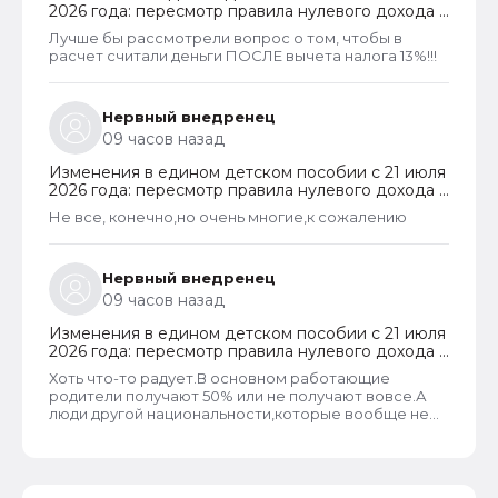
2026 года: пересмотр правила нулевого дохода и
новый порядок оформления пособий по месту
Лучше бы рассмотрели вопрос о том, чтобы в
пребывания
расчет считали деньги ПОСЛЕ вычета налога 13%!!!
Нервный внедренец
09 часов назад
Изменения в едином детском пособии с 21 июля
2026 года: пересмотр правила нулевого дохода и
новый порядок оформления пособий по месту
Не все, конечно,но очень многие,к сожалению
пребывания
Нервный внедренец
09 часов назад
Изменения в едином детском пособии с 21 июля
2026 года: пересмотр правила нулевого дохода и
новый порядок оформления пособий по месту
Хоть что-то радует.В основном работающие
пребывания
родители получают 50% или не получают вовсе.А
люди другой национальности,которые вообще не
трудоустроены получают по 100%.Теперь может
быть начнут работать,а не ждать манны небесной...