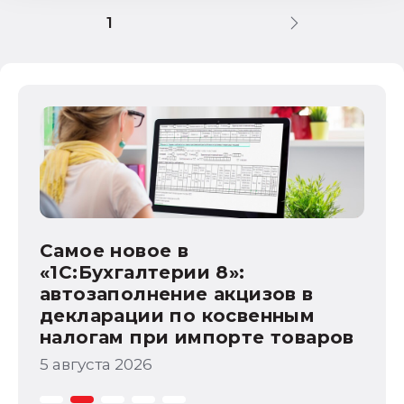
1
1С:Бухгалтерия государственного
учреждения
НДС
1С:Зарплата и управление персоналом
Са
права работников
НДФЛ
«1
ав
1С:Управление производственным
предприятием
по
4 а
Самое новое в
а
«1С:Бухгалтерии 8»:
автозаполнение акцизов в
декларации по косвенным
налогам при импорте товаров
5 августа 2026