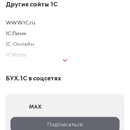
Другие сайты 1С
WWW.1С.ru
1С:Линк
1С-Онлайн
1C:Игры
1С:Предприятие 8
1С:Консалтинг
БУХ.1С в соцсетях
1Софт
1С Отраслевые решения
MAX
1С:Дистрибьюция
1С:Образование
Подписаться
ИТС.1C.ru