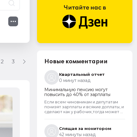
Новые комментарии
2
3
Квартальный отчет
0 минут назад
Минимальную пенсию могут
повысить до 40% от зарплаты
Если всем чиновникам и депутатам
Как бухгалтер может стать попу
понизят зарплаты и всякие доплаты, и
сделают как у рабочих,тогда может и
3 августа 2026
пенсионерам повысят пенсии
Спящая за монитором
42 минуты назад