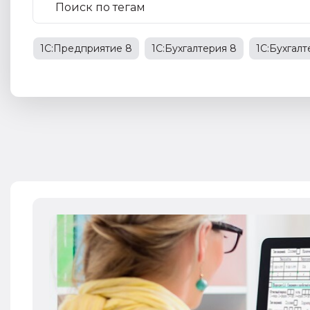
1С:Предприятие 8
1С:Бухгалтерия 8
1С:Бухгал
1С:Бухгалтерия государственного учреждения
НД
права работников
НДФЛ
1С:Управление прои