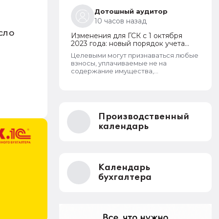
Дотошный аудитор
10 часов назад
сло
Изменения для ГСК с 1 октября
2023 года: новый порядок учета
поступающих взносов, открытие
Целевыми могут признаваться любые
расчетных счетов и переход на
взносы, уплачиваемые не на
применение бухгалтерского ПО
содержание имущества,
принадлежащего товариществу и не
на выплату заработной платы
правлению и бухгалтерии
товарищества. Перечень целевых
взносов законом не ограничен.
Производственный
Взносы могут собираться на любые
цели, за которые проголосует общее
календарь
собрание собственников. Пример
целевых взносов - взносы на
установку видеонаблюдения,
охранных систем и шлагбаумов.
Платить их должны все собственники
Календарь
гаражей.
бухгалтера