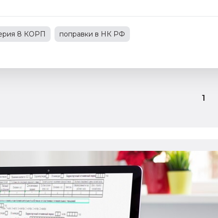
терия 8 КОРП
поправки в НК РФ
С
1С:Зарплата и управление персоналом
зводственным предприятием
1