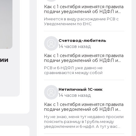
Как с 1 сентября изменятся правила
подачи уведомлений об НДФЛ и
страховых взносах
Имеется в виду расхождение РСВ с
Уведомлением по ЕНС
Счетовод-любитель
14 часов назад
Как с 1 сентября изменятся правила
подачи уведомлений об НДФЛ и
страховых взносах
РСВ и 6-НДФЛ уже давно не
сравниваются между собой
Нетипичный 1С-ник
14 часов назад
Как с 1 сентября изменятся правила
подачи уведомлений об НДФЛ и
страховых взносах
Ну не знаю, меня тут недавно просили
пояснить разницу в 1 рубль между
уведомлением и 6-ндфл. А тут у вас
еще и РСВ не сойдется