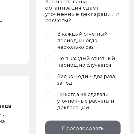
Как часто ваша
организация сдает
уточненные декларации и
д
расчеты?
В каждый отчетный
период, иногда
несколько раз
Не в каждый отчетный
период, но случается
Редко – один-два раза
за год
Никогда не сдавали
уточненные расчеты и
лада
декларации
ета
на
Проголосовать