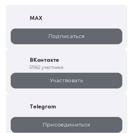
1С Отраслевые решения
MAX
1С:Дистрибьюция
1С:Образование
Подписаться
ИТС.1C.ru
Образовательные программы
ВКонтакте
1С для торговли
51562 участника
1С:Торговая площадка
Участвовать
Telegram
Присоединиться