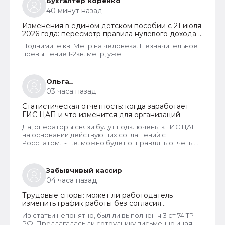
Бухгалтер Корейко
40 минут назад
Изменения в едином детском пособии с 21 июля
2026 года: пересмотр правила нулевого дохода и
новый порядок оформления пособий по месту
Поднимите кв. Метр на человека. Незначительное
пребывания
превышение 1-2кв. метр, уже
Ольга_
03 часа назад
Статистическая отчетность: когда заработает
ГИС ЦАП и что изменится для организаций
Да, операторы связи будут подключены к ГИС ЦАП
на основании действующих соглашений с
Росстатом. - Т.е. можно будет отправлять отчеты
через оператора, а оператор будет их передавать
в ГИС ЦАП?
Забывчивый кассир
04 часа назад
Трудовые споры: может ли работодатель
изменить график работы без согласия
сотрудника
Из статьи непонятно, был ли выполнен ч 3 ст 74 ТР
РФ. Предлагалась ли сотруднику письменно иная