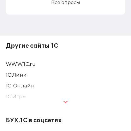
Все опросы
Другие сайты 1С
WWW.1С.ru
1С:Линк
1С-Онлайн
1C:Игры
1С:Предприятие 8
1С:Консалтинг
БУХ.1С в соцсетях
1Софт