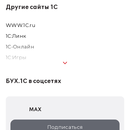
Другие сайты 1С
WWW.1С.ru
1С:Линк
1С-Онлайн
1C:Игры
1С:Предприятие 8
1С:Консалтинг
БУХ.1С в соцсетях
1Софт
1С Отраслевые решения
MAX
1С:Дистрибьюция
1С:Образование
Подписаться