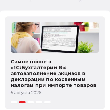
1С:Бухгалтерия государственного
учреждения
НДС
1С:Зарплата и управление персоналом
Са
права работников
НДФЛ
«1
ав
1С:Управление производственным
предприятием
по
4 а
Самое новое в
а
«1С:Бухгалтерии 8»:
автозаполнение акцизов в
декларации по косвенным
налогам при импорте товаров
5 августа 2026