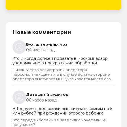
Новые комментарии
Бухгалтер-виртуоз
04 часа назад
Кто и когда должен подавать в Роскомнадзор
уведомление о прекращении обработки
персональных данных
Никак. Место регистрации оператора
персональных данных, а в случае если на стороне
оператора выступает ИП - указывается место его
жительства, является обязательным и
неотъемлемым атрибутом реестра РКН. Данная
информация подлежит обязательному
Дотошный аудитор
размещению в реестре наряду со всеми прочими
06 часов назад
сведениями. Делается это для того, чтобы у
субъектов ПД имелась возможность в случае
В Госдуме предложили выплачивать семьям по 5
нарушения их прав обратиться непосредственно к
млн рублей при рождении второго ребенка
оператору для устранения нарушений.
Это перед выборами зашевелились очередные
популисты?