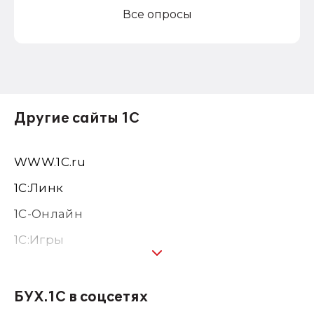
Все опросы
Другие сайты 1С
WWW.1С.ru
1С:Линк
1С-Онлайн
1C:Игры
1С:Предприятие 8
1С:Консалтинг
БУХ.1С в соцсетях