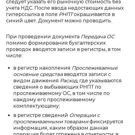
следует указать его рыночную стоимость без
учета НДС. После ввода недостающих данных
гиперссылка в поле
РНПТ
окрашивается в
синий цвет. Документ можно проводить.
При проведении документа
Передача ОС
помимо формирования бухгалтерских
проводок вводятся записи в регистры, в том
числе:
в регистр накопления
Прослеживаемые
основные средства
вводятся записи с
видом движения
Расход
, где указываются
сведения о выбывающих РНПТ по
прослеживаемому ОС, в том числе по
каждому его прослеживаемому
комплектующему;
в регистре сведений
Операции с
прослеживаемыми товарами
фиксируется
информация, каким образом данная
операция будет отражена в отчетности: в