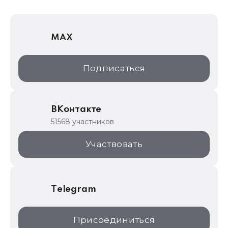
1Софт
1С Отраслевые решения
MAX
1С:Дистрибьюция
1С:Образование
Подписаться
ИТС.1C.ru
Образовательные программы
ВКонтакте
1С для торговли
51568 участников
1С:Торговая площадка
Участвовать
Telegram
Присоединиться