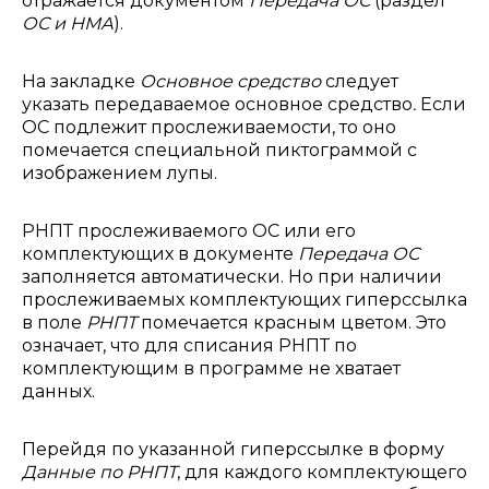
отражается документом
Передача ОС
(раздел
ОС и НМА
).
На закладке
Основное средство
следует
указать передаваемое основное средство
.
Если
ОС подлежит прослеживаемости, то оно
помечается специальной пиктограммой с
изображением лупы.
РНПТ прослеживаемого ОС или его
комплектующих в документе
Передача ОС
заполняется автоматически. Но при наличии
прослеживаемых комплектующих гиперссылка
в поле
РНПТ
помечается красным цветом. Это
означает, что для списания РНПТ по
комплектующим в программе не хватает
данных.
Перейдя по указанной гиперссылке в форму
Данные по РНПТ
, для каждого комплектующего