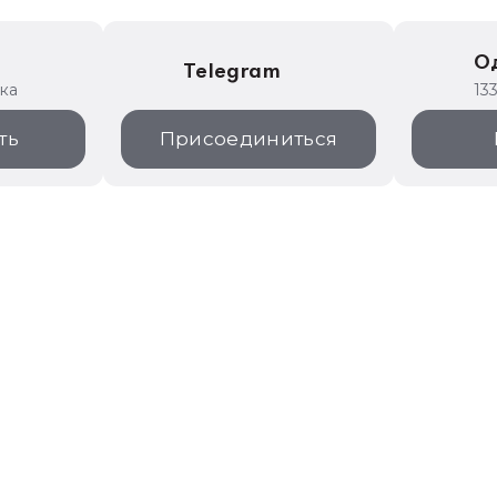
е
О
Telegram
ика
13
ть
Присоединиться