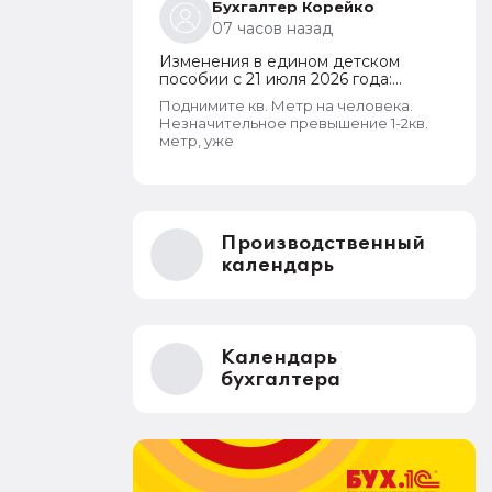
Бухгалтер Корейко
07 часов назад
Изменения в едином детском
пособии с 21 июля 2026 года:
пересмотр правила нулевого
Поднимите кв. Метр на человека.
дохода и новый порядок
Незначительное превышение 1-2кв.
оформления пособий по месту
метр, уже
пребывания
Производственный
календарь
Календарь
бухгалтера