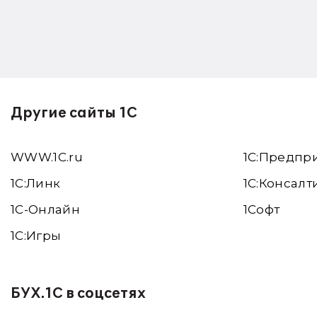
Другие сайты 1С
WWW.1С.ru
1С:Предпр
1С:Линк
1С:Консалт
1С-Онлайн
1Софт
1C:Игры
БУХ.1С в соцсетях