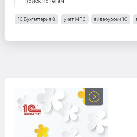
1С:Бухгалтерия 8
учет МПЗ
видеоуроки 1С
учет излишков
учет спецодежды
вычет НДС