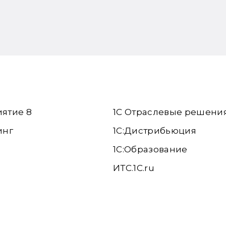
иятие 8
1С Отраслевые решени
инг
1С:Дистрибьюция
1С:Образование
ИТС.1C.ru