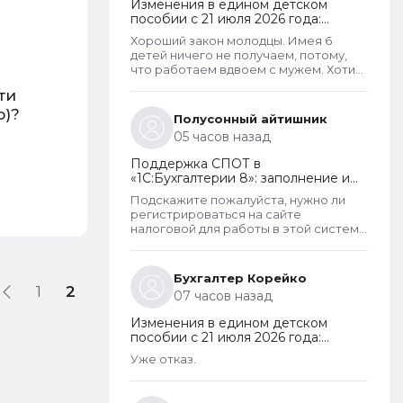
Изменения в едином детском
пособии с 21 июля 2026 года:
пересмотр правила нулевого
Хороший закон молодцы. Имея 6
дохода и новый порядок
детей ничего не получаем, потому,
оформления пособий по месту
что работаем вдвоем с мужем. Хотим
пребывания
обеспечить детей, все таки не для
сти
государства родили. А вот алкаши и
о)?
наркаманы да лентяи которые сидят
Полусонный айтишник
на больничных и типо работают чтобы
05 часов назад
получать пособия их все же
получают. Так что могу сказать что как
Поддержка СПОТ в
то не правельно распределены
«1С:Бухгалтерии 8»: заполнение и
критерии оценивания дохода.
отправка ДОПП, уплата
Подскажите пожалуйста, нужно ли
обеспечительного платежа и
регистрироваться на сайте
получение QR-кода
налоговой для работы в этой системе
СПОТ, если работа ведется в 1С?
Бухгалтер Корейко
1
2
07 часов назад
Изменения в едином детском
пособии с 21 июля 2026 года:
пересмотр правила нулевого
Уже отказ.
дохода и новый порядок
оформления пособий по месту
пребывания