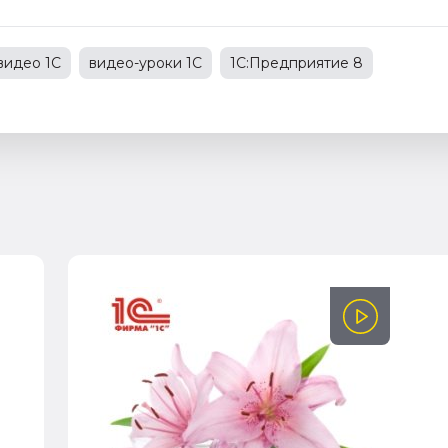
видео 1С
видео-уроки 1С
1С:Предприятие 8
учет товаров