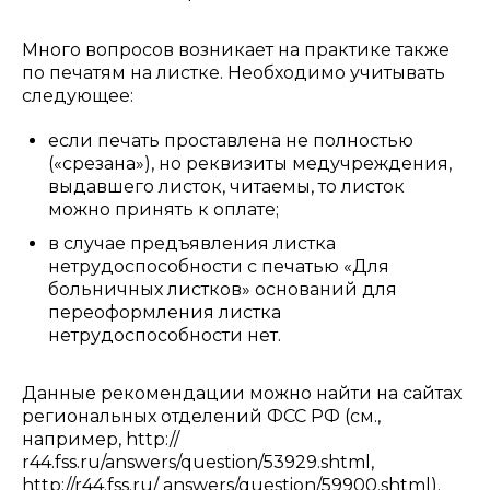
Много вопросов возникает на практике также
по печатям на листке. Необходимо учитывать
следующее:
если печать проставлена не полностью
(«срезана»), но реквизиты медучреждения,
выдавшего листок, читаемы, то листок
можно принять к оплате;
в случае предъявления листка
нетрудоспособности с печатью «Для
больничных листков» оснований для
переоформления листка
нетрудоспособности нет.
Данные рекомендации можно найти на сайтах
региональных отделений ФСС РФ (см.,
например, http://
r44.fss.ru/answers/question/53929.shtml,
http://r44.fss.ru/ answers/question/59900.shtml).