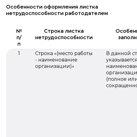
Особенности оформления листка
нетрудоспособности работодателем
№
Строка листка
Особен
п/
нетрудоспособности
заполн
п
1
Строка «(место работы
В данной с
- наименование
указываетс
организации)»
наименова
организац
(полное ил
сокращенн