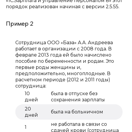
«1С:Зарплата и управление персоналом 8» этот
порядок реализован начиная с версии 2.5.55.
Пример 2
Сотрудница ООО «База» А.А. Андреева
работает в организации с 2008 года. В
феврале 2013 года ей было начислено
пособие по беременности и родам. Это
первые роды женщины и,
предположительно, многоплодные. В
расчетном периоде (2012 и 2011 годы)
сотрудница:
10
была в отпуске без
дней
сохранения зарплаты
20
была на больничном
дней
не работала в связи со
1
сдачей крови (сотрудница