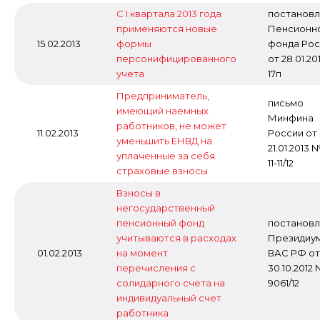
С I квартала 2013 года
постанов
применяются новые
Пенсионн
15.02.2013
формы
фонда Рос
персонифицированного
от 28.01.2
учета
17п
Предприниматель,
письмо
имеющий наемных
Минфина
работников, не может
11.02.2013
России от
уменьшить ЕНВД на
21.01.2013 
уплаченные за себя
11-11/12
страховые взносы
Взносы в
негосударственный
пенсионный фонд
постанов
учитываются в расходах
Президиу
01.02.2013
на момент
ВАС РФ от
перечисления с
30.10.2012
солидарного счета на
9061/12
индивидуальный счет
работника