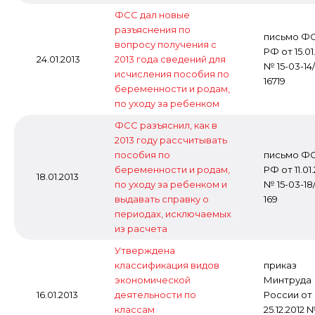
ФСС дал новые
разъяснения по
письмо Ф
вопросу получения с
РФ от 15.01
24.01.2013
2013 года сведений для
№ 15-03-14/
исчисления пособия по
16719
беременности и родам,
по уходу за ребенком
ФСС разъяснил, как в
2013 году рассчитывать
пособия по
письмо Ф
беременности и родам,
РФ от 11.01
18.01.2013
по уходу за ребенком и
№ 15-03-18/
выдавать справку о
169
периодах, исключаемых
из расчета
Утверждена
классификация видов
приказ
экономической
Минтруда
16.01.2013
деятельности по
России от
классам
25.12.2012 