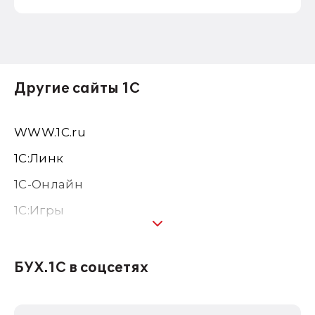
Другие сайты 1С
WWW.1С.ru
1С:Линк
1С-Онлайн
1C:Игры
1С:Предприятие 8
1С:Консалтинг
БУХ.1С в соцсетях
1Софт
1С Отраслевые решения