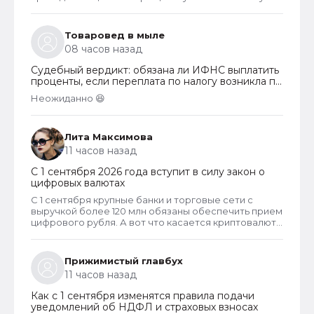
заработной платы правлению и бухгалтерии
товарищества. Перечень целевых взносов законом
не ограничен. Взносы могут собираться на любые
Товаровед в мыле
цели, за которые проголосует общее собрание
08 часов назад
собственников. Пример целевых взносов - взносы
на установку видеонаблюдения, охранных систем и
Судебный вердикт: обязана ли ИФНС выплатить
шлагбаумов. Платить их должны все собственники
проценты, если переплата по налогу возникла по
гаражей.
вине налогоплательщика
Неожиданно 😆
Лита Максимова
11 часов назад
С 1 сентября 2026 года вступит в силу закон о
цифровых валютах
С 1 сентября крупные банки и торговые сети с
выручкой более 120 млн обязаны обеспечить прием
цифрового рубля. А вот что касается криптовалют,
то они не могут являться средством платежа в
России и новый закон прямо запрещает их
использование в этом качестве внутри страны.
Прижимистый главбух
11 часов назад
Как с 1 сентября изменятся правила подачи
уведомлений об НДФЛ и страховых взносах