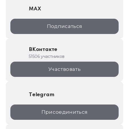
MAX
1С:Дистрибьюция
1С:Образование
Подписаться
ИТС.1C.ru
Образовательные программы
ВКонтакте
1С для торговли
51506 участников
1С:Торговая площадка
Участвовать
Telegram
Присоединиться