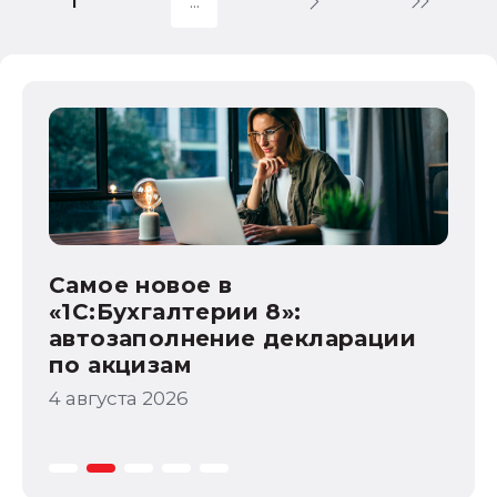
1
1С:Бухгалтерия государственного
учреждения
НДС
1С:Зарплата и управление персоналом
Ка
права работников
НДФЛ
по
1С:Управление производственным
3 а
предприятием
Самое новое в
«1С:Бухгалтерии 8»:
автозаполнение декларации
по акцизам
ов
4 августа 2026