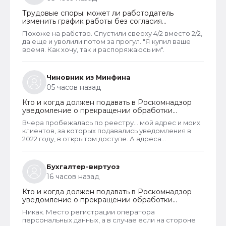
желанию или соглашению сторон).
Трудовые споры: может ли работодатель
изменить график работы без согласия
сотрудника
Похоже на рабство. Спустили сверху 4/2 вместо 2/2,
да еще и уволили потом за прогул. "Я купил ваше
время. Как хочу, так и распоряжаюсь им".
Чиновник из Минфина
05 часов назад
Кто и когда должен подавать в Роскомнадзор
уведомление о прекращении обработки
персональных данных
Вчера пробежалась по реестру... мой адрес и моих
клиентов, за которых подавались уведомления в
2022 году, в открытом доступе. А адреса
новоявленных операторов перс. данных,
зарегистрированных в 2025 году, скрыты. Я
проверила только знакомых ИП и заметила такую
Бухгалтер-виртуоз
закономерность. Или это просто совпадение
16 часов назад
такое?
Кто и когда должен подавать в Роскомнадзор
уведомление о прекращении обработки
персональных данных
Никак. Место регистрации оператора
персональных данных, а в случае если на стороне