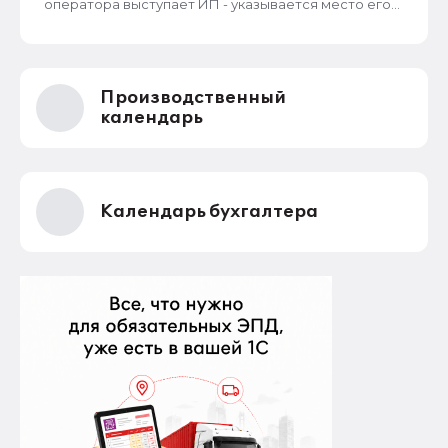
оператора выступает ИП - указывается место его
жительства, является обязательным и
неотъемлемым атрибутом реестра РКН. Данная
информация подлежит обязательному
размещению в реестре наряду со всеми прочими
сведениями. Делается это для того, чтобы у
Производственный
субъектов ПД имелась возможность в случае
нарушения их прав обратиться непосредственно к
календарь
оператору для устранения нарушений.
Календарь бухгалтера