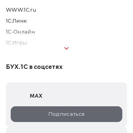
WWW.1С.ru
1С:Линк
1С-Онлайн
1C:Игры
1С:Предприятие 8
1С:Консалтинг
БУХ.1С в соцсетях
1Софт
1С Отраслевые решения
MAX
1С:Дистрибьюция
1С:Образование
Подписаться
ИТС.1C.ru
Образовательные программы