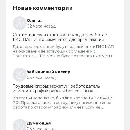
Новые комментарии
Ольга_
02 часа назад
Статистическая отчетность: когда заработает
ГИС ЦАП и что изменится для организаций
Да, операторы связи будут подключены к ГИС ЦАП
на основании действующих соглашений с
Росстатом. - Т.е. можно будет отправлять отчеты
через оператора, а оператор будет их передавать
в ГИС ЦАП?
Забывчивый кассир
03 часа назад
Трудовые споры: может ли работодатель
изменить график работы без согласия
сотрудника
Из статьи непонятно, был ли выполнен ч 3 ст 74 ТР
РФ. Предлагалась ли сотруднику письменно иная
работа по старому графику или нет. Если не
предлагалась, так как ее не было, работодатель
должен был инициировать увольнение сотрудника с
выплатой всех положенных ему компенсаций при
Думающая
таком виде увольнения (не по собственному
03 часа назад