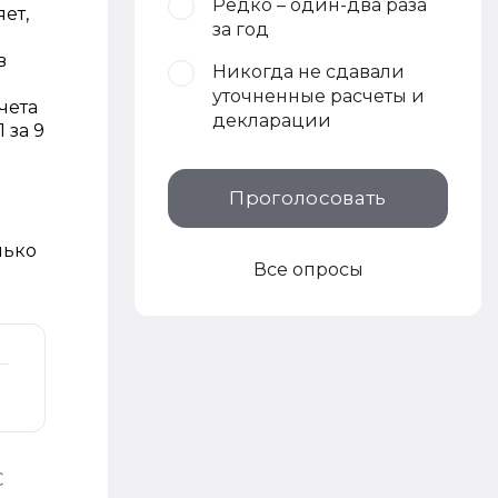
Редко – один-два раза
ет,
за год
в
Никогда не сдавали
уточненные расчеты и
чета
декларации
 за 9
Проголосовать
лько
Все опросы
С