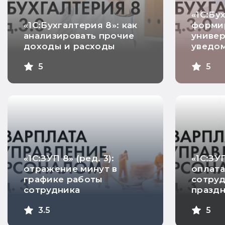
«1С:Бу
«1С:Бухгалтерия 8»: как
форми
анализировать прочие
униве
доходы и расходы
уведо
5
5
«1С:ЗУП 8» (ред. 3):
«1С:ЗУП
отражение минут в
оплата
графике работы
сотруд
сотрудника
празд
3.5
5