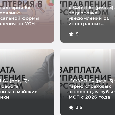
хгалтерия 8»:
«1С:ЗУП 8» (ред. 3):
рование
подготовка
рсальной формы
уведомлений об
мления по УСН
иностранных
работниках
5
 8» (ред. 3):
«1С:ЗУП 8» (ред. 3):
 работы
тариф страховых
ника в майские
взносов для субъ
ники
МСП с 2026 года
3.5