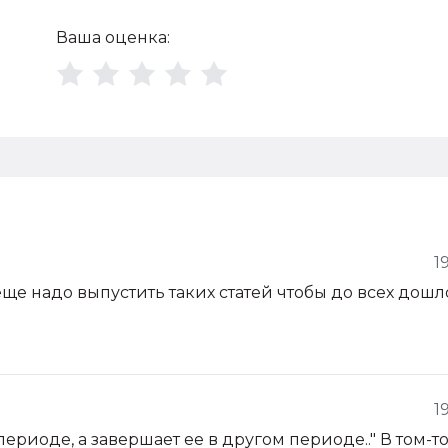
Ваша оценка:
1
 еще надо выпустить таких статей чтобы до всех дошл
1
ериоде, а завершает ее в другом периоде.." В том-то