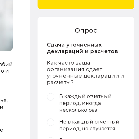
Опрос
Сдача уточненных
деклараций и расчетов
Как часто ваша
собий
организация сдает
го и
уточненные декларации и
расчеты?
В каждый отчетный
ье,
период, иногда
ми
несколько раз
Не в каждый отчетный
период, но случается
ет