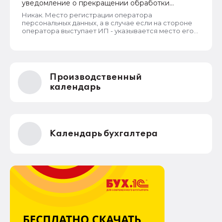
уведомление о прекращении обработки
персональных данных
Никак. Место регистрации оператора
персональных данных, а в случае если на стороне
оператора выступает ИП - указывается место его
жительства, является обязательным и
неотъемлемым атрибутом реестра РКН. Данная
информация подлежит обязательному
размещению в реестре наряду со всеми прочими
сведениями. Делается это для того, чтобы у
Производственный
субъектов ПД имелась возможность в случае
нарушения их прав обратиться непосредственно к
календарь
оператору для устранения нарушений.
Календарь бухгалтера