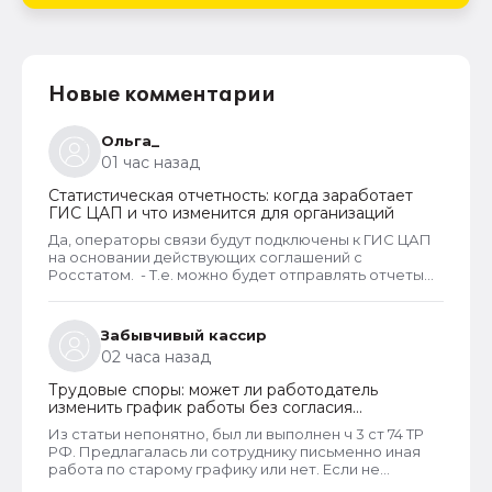
Новые комментарии
Ольга_
01 час назад
Статистическая отчетность: когда заработает
ГИС ЦАП и что изменится для организаций
Да, операторы связи будут подключены к ГИС ЦАП
на основании действующих соглашений с
Росстатом. - Т.е. можно будет отправлять отчеты
через оператора, а оператор будет их передавать
в ГИС ЦАП?
Забывчивый кассир
02 часа назад
Трудовые споры: может ли работодатель
изменить график работы без согласия
сотрудника
Из статьи непонятно, был ли выполнен ч 3 ст 74 ТР
РФ. Предлагалась ли сотруднику письменно иная
работа по старому графику или нет. Если не
предлагалась, так как ее не было, работодатель