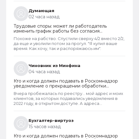
должен был инициировать увольнение сотрудника с
выплатой всех положенных ему компенсаций при
Думающая
таком виде увольнения (не по собственному
02 часа назад
желанию или соглашению сторон).
Трудовые споры: может ли работодатель
изменить график работы без согласия
сотрудника
Похоже на рабство. Спустили сверху 4/2 вместо 2/2,
да еще и уволили потом за прогул. "Я купил ваше
время. Как хочу, так и распоряжаюсь им".
Чиновник из Минфина
04 часа назад
Кто и когда должен подавать в Роскомнадзор
уведомление о прекращении обработки
персональных данных
Вчера пробежалась по реестру... мой адрес и моих
клиентов, за которых подавались уведомления в
2022 году, в открытом доступе. А адреса
новоявленных операторов перс. данных,
зарегистрированных в 2025 году, скрыты. Я
проверила только знакомых ИП и заметила такую
Бухгалтер-виртуоз
закономерность. Или это просто совпадение
15 часов назад
такое?
Кто и когда должен подавать в Роскомнадзор