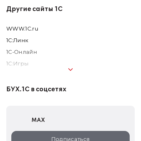
Другие сайты 1С
WWW.1С.ru
1С:Линк
1С-Онлайн
1C:Игры
1С:Предприятие 8
1С:Консалтинг
БУХ.1С в соцсетях
1Софт
1С Отраслевые решения
MAX
1С:Дистрибьюция
1С:Образование
Подписаться