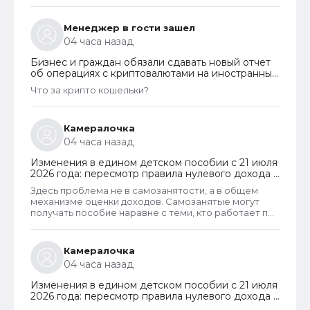
типичная. При попытке снятия карту заблокировали
на 48 часов.Кассу в отделении полгода назад
ликвидировали.
Менеджер в гости зашел
04 часа назад
Бизнес и граждан обязали сдавать новый отчет
об операциях с криптовалютами на иностранных
платформах
Что за крипто кошельки?
Камералочка
04 часа назад
Изменения в едином детском пособии с 21 июля
2026 года: пересмотр правила нулевого дохода и
новый порядок оформления пособий по месту
Здесь проблема не в самозанятости, а в общем
пребывания
механизме оценки доходов. Самозанятые могут
получать пособие наравне с теми, кто работает по
трудовому договору. Но для этого и самозанятые и
работники по ТД должны соответствовать
критерию нуждаемости. Согласно данному
Камералочка
критерию, их среднедушевой доход не должен
04 часа назад
превышать прожиточный минимум на каждого
члена семьи. И если доход заявителя хотя бы на 1
Изменения в едином детском пособии с 21 июля
рубль превысит установленный предел, то в
2026 года: пересмотр правила нулевого дохода и
пособии отказывают, что конечно же
новый порядок оформления пособий по месту