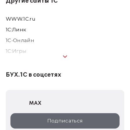
Другие сайты 1С
WWW.1С.ru
1С:Линк
1С-Онлайн
1C:Игры
1С:Предприятие 8
1С:Консалтинг
БУХ.1С в соцсетях
1Софт
1С Отраслевые решения
MAX
1С:Дистрибьюция
1С:Образование
Подписаться
ИТС.1C.ru