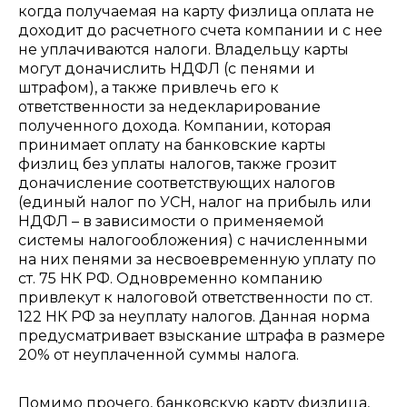
когда получаемая на карту физлица оплата не
доходит до расчетного счета компании и с нее
не уплачиваются налоги. В
ладельцу карты
могут доначислить НДФЛ (с пенями и
штрафом), а также привлечь его к
ответственности за недекларирование
полученного дохода. К
омпании, которая
принимает оплату на банковские карты
физлиц без уплаты налогов, также грозит
доначисление соответствующих налогов
(единый налог по УСН, налог на прибыль или
НДФЛ – в зависимости о применяемой
системы налогообложения) с начисленными
на них пенями за несвоевременную уплату по
ст. 75 НК РФ. Одновременно компанию
привлекут к налоговой ответственности по ст.
122 НК РФ за неуплату налогов. Данная норма
предусматривает взыскание штрафа в размере
20% от неуплаченной суммы налога.
Помимо прочего, банковскую карту физлица,