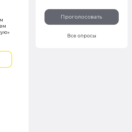
Проголосовать
им
чем
вую»
Все опросы