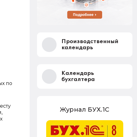
Производственный
календарь
Календарь
бухгалтера
ых по
есту
Журнал БУХ.1С
,
х