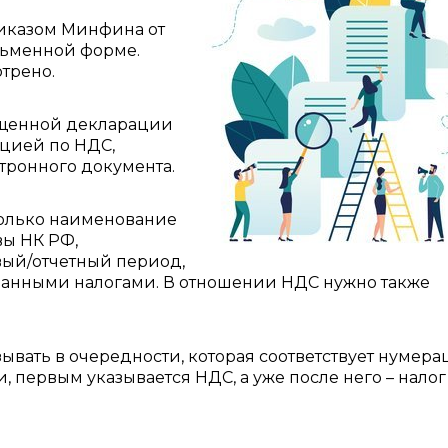
иказом Минфина от
исьменной форме.
трено.
ощенной декларации
ацией по НДС,
ктронного документа.
только наименование
вы НК РФ,
вый/отчетный период,
 данными налогами. В отношении НДС нужно также
ывать в очередности, которая соответствует нумер
, первым указывается НДС, а уже после него – налог