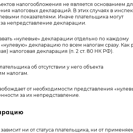
бъектов налогообложения не является основанием д
ния налоговых деклараций. В этих случаях в инсп
левыми показателями. Иначе плательщика могут
РФ за непредставление декларации.
авать «нулевые» декларации отдельно по каждому
 «нулевую» декларацию по всем налогам сразу. Как 
я) налоговая декларация (п. 2 ст. 80 НК РФ).
ательщика об отсутствии у него объекта
им налогам.
обождает от необходимости представления «нулев
енности за их непредставление.
ларацию
ависит ни от статуса плательщика, ни от применяе