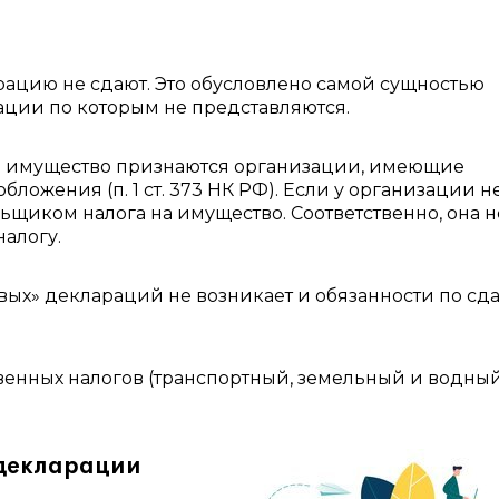
цию не сдают. Это обусловлено самой сущностью
ации по которым не представляются.
а имущество признаются организации, имеющие
ложения (п. 1 ст. 373 НК РФ). Если у организации н
льщиком налога на имущество. Соответственно, она н
алогу.
евых» деклараций не возникает и обязанности по сд
твенных налогов (транспортный, земельный и водны
 декларации