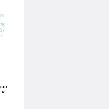
ации
 на