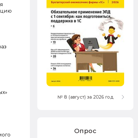
ля
екцию
раз
ых»
№ 8 (август) за 2026 год
Опрос
мого