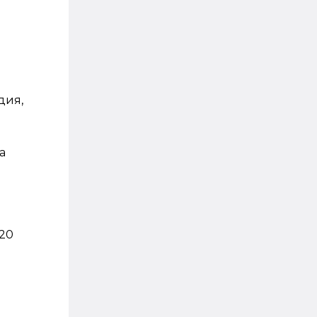
дия,
а
(20