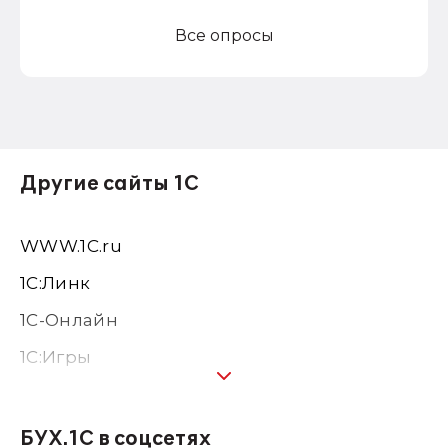
Все опросы
Другие сайты 1С
WWW.1С.ru
1С:Линк
1С-Онлайн
1C:Игры
1С:Предприятие 8
1С:Консалтинг
БУХ.1С в соцсетях