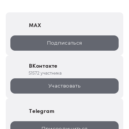
1Софт
1С Отраслевые решения
MAX
1С:Дистрибьюция
1С:Образование
Подписаться
ИТС.1C.ru
Образовательные программы
ВКонтакте
1С для торговли
51572 участника
1С:Торговая площадка
Участвовать
Telegram
Присоединиться