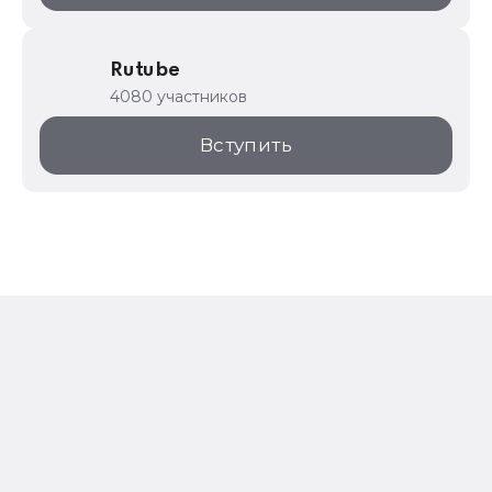
Rutube
4080 участников
Вступить
О проекте
Пользовательское соглашение
Правила использования материалов сайта
Политика ООО «1С-Паблишинг» по обработке
и защите персданных