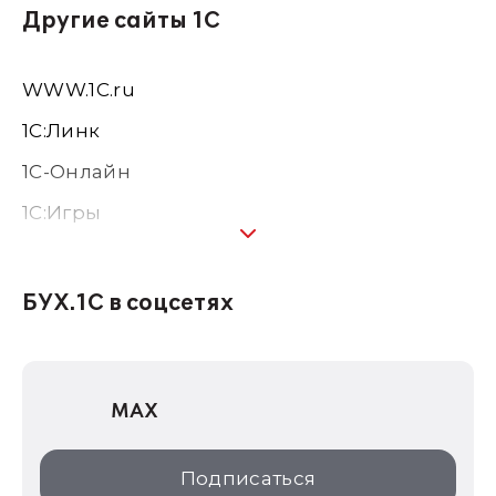
Другие сайты 1С
WWW.1С.ru
1С:Линк
1С-Онлайн
1C:Игры
1С:Предприятие 8
1С:Консалтинг
БУХ.1С в соцсетях
1Софт
1С Отраслевые решения
MAX
1С:Дистрибьюция
1С:Образование
Подписаться