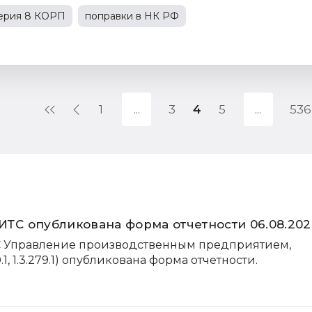
терия 8 КОРП
поправки в НК РФ
С
1С:Зарплата и управление персоналом
зводственным предприятием
1
3
4
5
536
:ИТС опубликована форма отчетности 06.08.202
ТС Управление производственным предприятием,
.1, 1.3.279.1) опубликована форма отчетности.