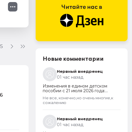
5
Новые комментарии
Нервный внедренец
01 час назад
Изменения в едином детском
пособии с 21 июля 2026 года:
6
пересмотр правила нулевого
Не все, конечно,но очень многие,к
дохода и новый порядок
сожалению
оформления пособий по месту
пребывания
Нервный внедренец
01 час назад