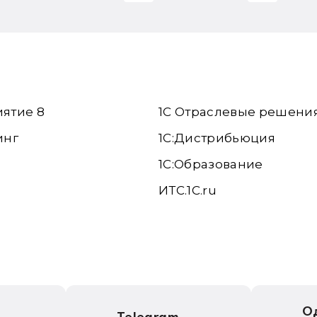
иятие 8
1С Отраслевые решени
инг
1С:Дистрибьюция
1С:Образование
ИТС.1C.ru
е
О