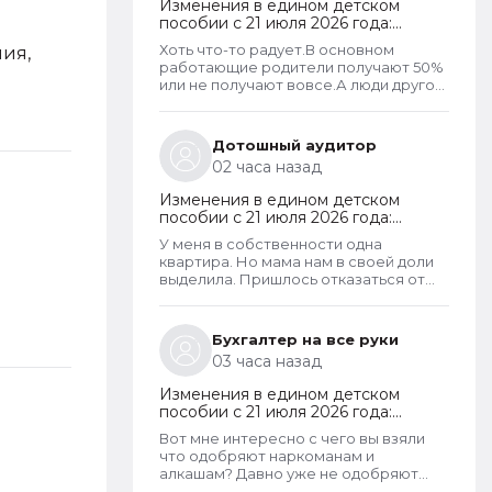
Изменения в едином детском
пособии с 21 июля 2026 года:
пересмотр правила нулевого
Хоть что-то радует.В основном
ния,
дохода и новый порядок
работающие родители получают 50%
оформления пособий по месту
или не получают вовсе.А люди другой
пребывания
национальности,которые вообще не
трудоустроены получают по
100%.Теперь может быть начнут
Дотошный аудитор
работать,а не ждать манны
02 часа назад
небесной...
Изменения в едином детском
пособии с 21 июля 2026 года:
пересмотр правила нулевого
У меня в собственности одна
дохода и новый порядок
квартира. Но мама нам в своей доли
оформления пособий по месту
выделила. Пришлось отказаться от
пребывания
доли, т.к. в пособии отказывали.
Бухгалтер на все руки
03 часа назад
Изменения в едином детском
пособии с 21 июля 2026 года:
пересмотр правила нулевого
Вот мне интересно с чего вы взяли
дохода и новый порядок
что одобряют наркоманам и
оформления пособий по месту
алкашам? Давно уже не одобряют
пребывания
всем подряд. Что за бред тут пишут. У