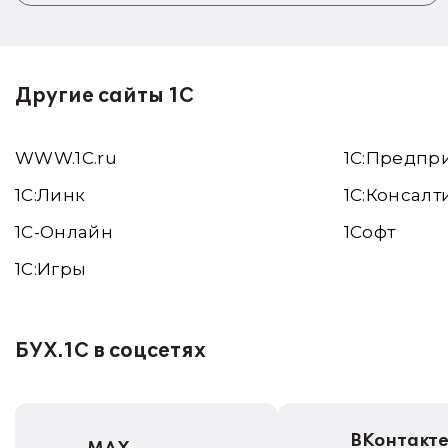
Другие сайты 1С
WWW.1С.ru
1С:Предпр
1С:Линк
1С:Консалт
1С-Онлайн
1Софт
1C:Игры
БУХ.1С в соцсетях
ВКонтакт