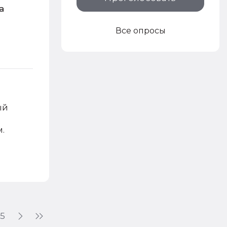
а
Все опросы
ый
.
5