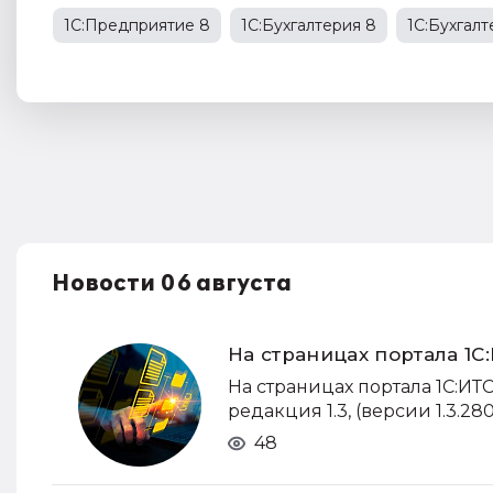
1С:Предприятие 8
1С:Бухгалтерия 8
1С:Бухгал
1С:Бухгалтерия государственного учреждения
НД
права работников
НДФЛ
1С:Управление прои
Новости 06 августа
На страницах портала 1С
На страницах портала 1С:И
редакция 1.3, (версии 1.3.280
48