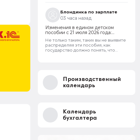
кого что болит. . .
Блондинка по зарплате
03 часа назад
Изменения в едином детском
пособии с 21 июля 2026 года:
пересмотр правила нулевого
Не только таким, таких вы не выявите
дохода и новый порядок
распределяя эти пособия, как
оформления пособий по месту
государство должно понять, что
пребывания
человеку это нужно на алкоголь или
на наркотики?
Производственный
календарь
Календарь
бухгалтера