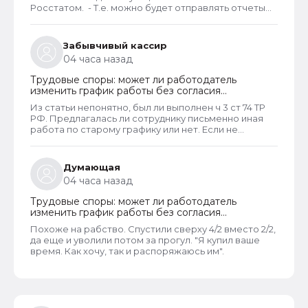
Росстатом. - Т.е. можно будет отправлять отчеты
через оператора, а оператор будет их передавать
в ГИС ЦАП?
Забывчивый кассир
04 часа назад
Трудовые споры: может ли работодатель
изменить график работы без согласия
сотрудника
Из статьи непонятно, был ли выполнен ч 3 ст 74 ТР
РФ. Предлагалась ли сотруднику письменно иная
работа по старому графику или нет. Если не
предлагалась, так как ее не было, работодатель
должен был инициировать увольнение сотрудника с
выплатой всех положенных ему компенсаций при
Думающая
таком виде увольнения (не по собственному
04 часа назад
желанию или соглашению сторон).
Трудовые споры: может ли работодатель
изменить график работы без согласия
сотрудника
Похоже на рабство. Спустили сверху 4/2 вместо 2/2,
да еще и уволили потом за прогул. "Я купил ваше
время. Как хочу, так и распоряжаюсь им".