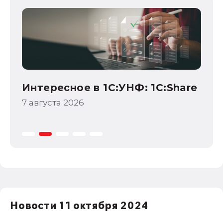
НДС
Са
1С:Зарплата и управление персоналом
«1
права работников
НДФЛ
ак
Wi
1С:Управление производственным
предприятием
6 а
Интересное в 1С:УНФ: 1С:Share
7 августа 2026
Новости 11 октября 2024