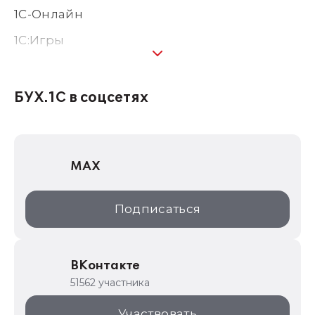
1С-Онлайн
1C:Игры
1С:Предприятие 8
1С:Консалтинг
БУХ.1С в соцсетях
1Софт
1С Отраслевые решения
MAX
1С:Дистрибьюция
1С:Образование
Подписаться
ИТС.1C.ru
Образовательные программы
ВКонтакте
1С для торговли
51562 участника
1С:Торговая площадка
Участвовать