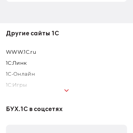
Другие сайты 1С
WWW.1С.ru
1С:Линк
1С-Онлайн
1C:Игры
1С:Предприятие 8
1С:Консалтинг
БУХ.1С в соцсетях
1Софт
1С Отраслевые решения