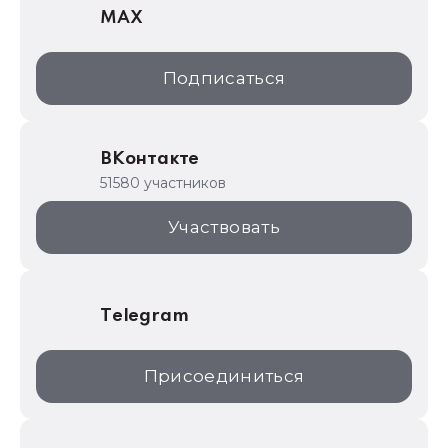
MAX
1С:Дистрибьюция
1С:Образование
Подписаться
ИТС.1C.ru
Образовательные программы
ВКонтакте
1С для торговли
51580 участников
1С:Торговая площадка
Участвовать
Telegram
Присоединиться