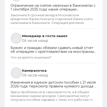
Ограничение на снятие наличных в банкоматах с
1 сентября 2025 года: какие операции
заблокируют и как отменить запрет
Закончился срочный вклад в Московском
кредитном банке,поехал в отделение банка снять
наличными в банкомате. Операция для меня
типичная. При попытке снятия карту заблокировали
на 48 часов.Кассу в отделении полгода назад
ликвидировали.
Менеджер в гости зашел
06 часов назад
Бизнес и граждан обязали сдавать новый отчет
об операциях с криптовалютами на иностранных
платформах
Что за крипто кошельки?
Камералочка
06 часов назад
Изменения в едином детском пособии с 21 июля
2026 года: пересмотр правила нулевого дохода и
новый порядок оформления пособий по месту
Здесь проблема не в самозанятости, а в общем
пребывания
механизме оценки доходов. Самозанятые могут
получать пособие наравне с теми, кто работает по
трудовому договору. Но для этого и самозанятые и