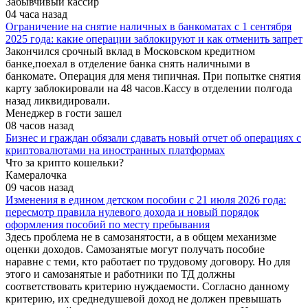
Забывчивый кассир
04 часа назад
Ограничение на снятие наличных в банкоматах с 1 сентября
2025 года: какие операции заблокируют и как отменить запрет
Закончился срочный вклад в Московском кредитном
банке,поехал в отделение банка снять наличными в
банкомате. Операция для меня типичная. При попытке снятия
карту заблокировали на 48 часов.Кассу в отделении полгода
назад ликвидировали.
Менеджер в гости зашел
08 часов назад
Бизнес и граждан обязали сдавать новый отчет об операциях с
криптовалютами на иностранных платформах
Что за крипто кошельки?
Камералочка
09 часов назад
Изменения в едином детском пособии с 21 июля 2026 года:
пересмотр правила нулевого дохода и новый порядок
оформления пособий по месту пребывания
Здесь проблема не в самозанятости, а в общем механизме
оценки доходов. Самозанятые могут получать пособие
наравне с теми, кто работает по трудовому договору. Но для
этого и самозанятые и работники по ТД должны
соответствовать критерию нуждаемости. Согласно данному
критерию, их среднедушевой доход не должен превышать