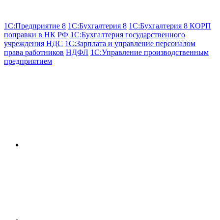
1С:Предприятие 8
1С:Бухгалтерия 8
1С:Бухгалтерия 8 КОРП
поправки в НК РФ
1С:Бухгалтерия государственного
учреждения
НДС
1С:Зарплата и управление персоналом
права работников
НДФЛ
1С:Управление производственным
предприятием