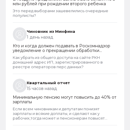
нарушения их прав обратиться непосредственно к
млн рублей при рождении второго ребенка
оператору для устранения нарушений.
Это перед выборами зашевелились очередные
популисты?
Чиновник из Минфина
1 день назад
Кто и когда должен подавать в Роскомнадзор
уведомление о прекращении обработки
персональных данных
Как убрать из общего доступа на сайте РКН
домашний адрес ИП, зарегистрированного в
реестре операторов перс.данных?
Квартальный отчет
15 часов назад
Минимальную пенсию могут повысить до 40% от
зарплаты
Если всем чиновникам и депутатам понизят
зарплаты и всякие доплаты, и сделают как у
рабочих,тогда может и пенсионерам повысят
пенсии