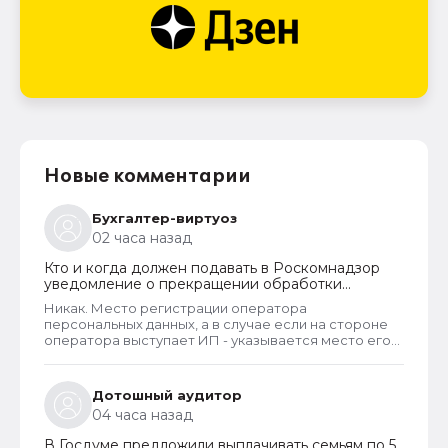
Новые комментарии
Бухгалтер-виртуоз
02 часа назад
Кто и когда должен подавать в Роскомнадзор
уведомление о прекращении обработки
персональных данных
Никак. Место регистрации оператора
персональных данных, а в случае если на стороне
оператора выступает ИП - указывается место его
жительства, является обязательным и
неотъемлемым атрибутом реестра РКН. Данная
информация подлежит обязательному
Дотошный аудитор
размещению в реестре наряду со всеми прочими
04 часа назад
сведениями. Делается это для того, чтобы у
субъектов ПД имелась возможность в случае
В Госдуме предложили выплачивать семьям по 5