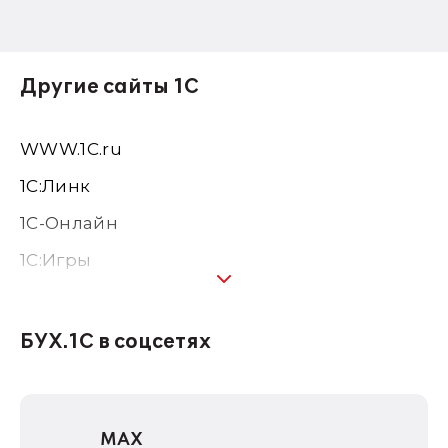
Другие сайты 1С
WWW.1С.ru
1С:Линк
1С-Онлайн
1C:Игры
1С:Предприятие 8
1С:Консалтинг
БУХ.1С в соцсетях
1Софт
1С Отраслевые решения
MAX
1С:Дистрибьюция