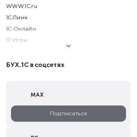
WWW.1С.ru
1С:Линк
1С-Онлайн
1C:Игры
1С:Предприятие 8
1С:Консалтинг
БУХ.1С в соцсетях
1Софт
1С Отраслевые решения
MAX
1С:Дистрибьюция
1С:Образование
Подписаться
ИТС.1C.ru
Образовательные программы