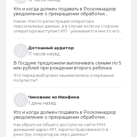
такое?
Кто и когда должен подавать в Роскомнадзор
уведомление о прекращении обработки
персональных данных
Никак. Место регистрации оператора
персональных данных, а в случае если на стороне
оператора выступает ИП - указывается место его
жительства, является обязательным и
неотъемлемым атрибутом реестра РКН. Данная
информация подлежит обязательному
Дотошный аудитор
размещению в реестре наряду со всеми прочими
11 часов назад
сведениями. Делается это для того, чтобы у
субъектов ПД имелась возможность в случае
В Госдуме предложили выплачивать семьям по 5
нарушения их прав обратиться непосредственно к
млн рублей при рождении второго ребенка
оператору для устранения нарушений.
Это перед выборами зашевелились очередные
популисты?
Чиновник из Минфина
1 день назад
Кто и когда должен подавать в Роскомнадзор
уведомление о прекращении обработки
персональных данных
Как убрать из общего доступа на сайте РКН
домашний адрес ИП, зарегистрированного в
реестре операторов перс.данных?