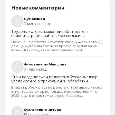
Новые комментарии
Думающая
0 минут назад
Трудовые споры: может ли работодатель
изменить график работы без согласия
сотрудника
Похоже на рабство. Спустили сверху 4/2 вместо 2/2,
да еще и уволили потом за прогул. "Я купил ваше
время. Как хочу, так и распоряжаюсь им".
Чиновник из Минфина
01 час назад
Кто и когда должен подавать в Роскомнадзор
уведомление о прекращении обработки
персональных данных
Вчера пробежалась по реестру... мой адрес и моих
клиентов, за которых подавались уведомления в
2022 году, в открытом доступе. А адреса
новоявленных операторов перс. данных,
зарегистрированных в 2025 году, скрыты. Я
проверила только знакомых ИП и заметила такую
Бухгалтер-виртуоз
закономерность. Или это просто совпадение
12 часов назад