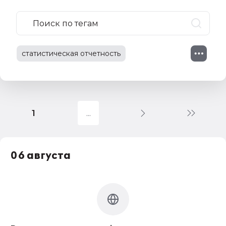
статистическая отчетность
отчетность в росстат
сроки представления отчетности
1
статотчетность
статистика
составление и сдача отчетности
06 августа
новые формы отчетности
приказ росстата
новая форма отчетности
учет в строительстве