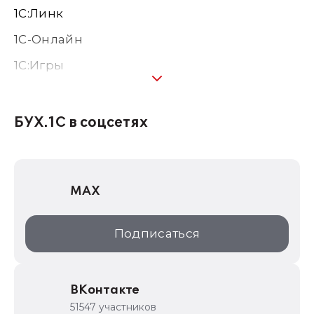
1С:Линк
1С-Онлайн
1C:Игры
1С:Предприятие 8
1С:Консалтинг
БУХ.1С в соцсетях
1Софт
1С Отраслевые решения
MAX
1С:Дистрибьюция
1С:Образование
Подписаться
ИТС.1C.ru
Образовательные программы
ВКонтакте
1С для торговли
51547 участников