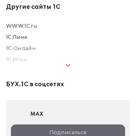
Другие сайты 1С
WWW.1С.ru
1С:Линк
1С-Онлайн
1C:Игры
1С:Предприятие 8
1С:Консалтинг
БУХ.1С в соцсетях
1Софт
1С Отраслевые решения
MAX
1С:Дистрибьюция
1С:Образование
Подписаться