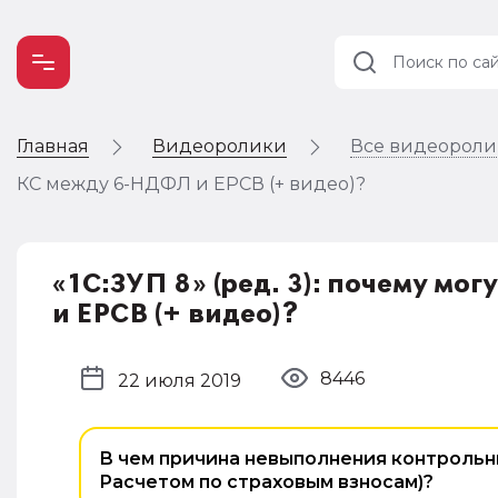
Главная
Видеоролики
Все видеорол
Учет и
налогообложение
КС между 6-НДФЛ и ЕРСВ (+ видео)?
Автоматизация
«1С:ЗУП 8» (ред. 3): почему м
и ЕРСВ (+ видео)?
8446
22 июля 2019
В чем причина невыполнения контрольн
Расчетом по страховым взносам)?