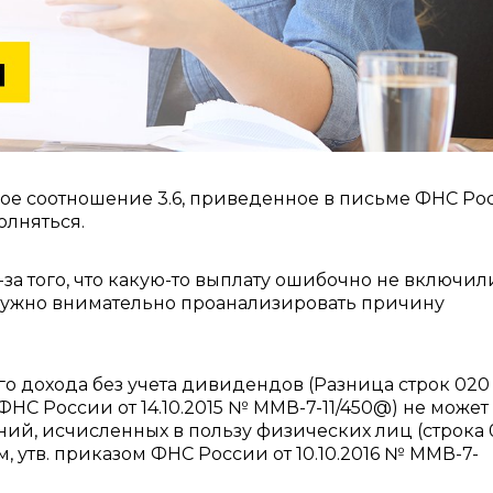
ое соотношение 3.6, приведенное в письме ФНС Ро
олняться.
-за того, что какую-то выплату ошибочно не включил
нужно внимательно проанализировать причину
го дохода без учета дивидендов (Разница строк 020
 ФНС России от 14.10.2015 № ММВ-7-11/450@) не может
ий, исчисленных в пользу физических лиц (строка 
м, утв. приказом ФНС России от 10.10.2016 № ММВ-7-