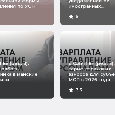
рсальной формы
уведомлений об
мления по УСН
иностранных
работниках
5
 8» (ред. 3):
«1С:ЗУП 8» (ред. 3):
 работы
тариф страховых
ника в майские
взносов для субъ
ники
МСП с 2026 года
3.5