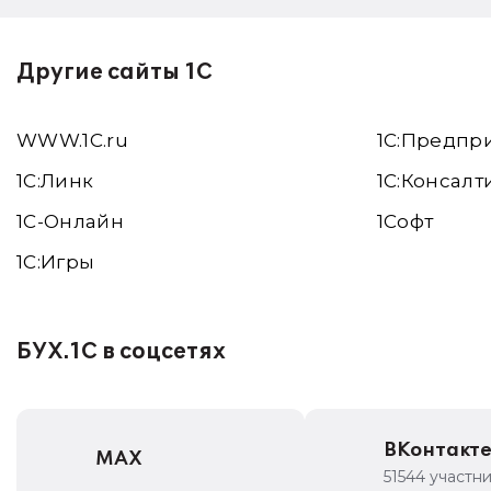
Другие сайты 1С
WWW.1С.ru
1С:Предпр
1С:Линк
1С:Консалт
1С-Онлайн
1Софт
1C:Игры
БУХ.1С в соцсетях
ВКонтакт
MAX
51544 участн