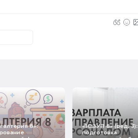
хгалтерия 8»:
«1С:ЗУП 8» (ред. 3):
рование
подготовка