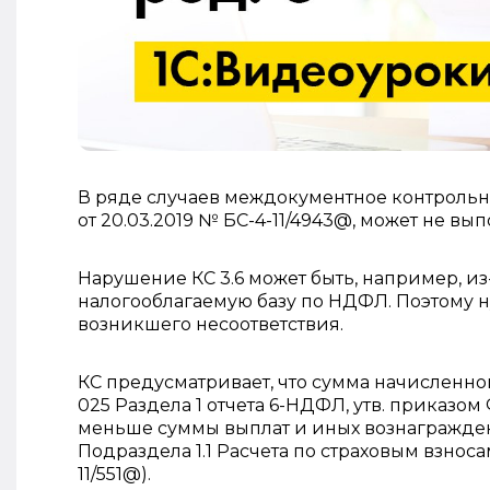
В ряде случаев междокументное контрольн
от 20.03.2019 № БС-4-11/4943@, может не вып
Нарушение КС 3.6 может быть, например, из
налогооблагаемую базу по НДФЛ. Поэтому 
возникшего несоответствия.
КС предусматривает, что сумма начисленно
025 Раздела 1 отчета 6-НДФЛ, утв. приказом
меньше суммы выплат и иных вознагражден
Подраздела 1.1 Расчета по страховым взноса
11/551@).