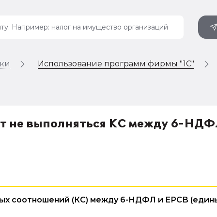
ики
Использование программ фирмы "1С"
огут не выполняться КС между 6-НДФ
ых соотношений (КС) между 6-НДФЛ и ЕРСВ (един