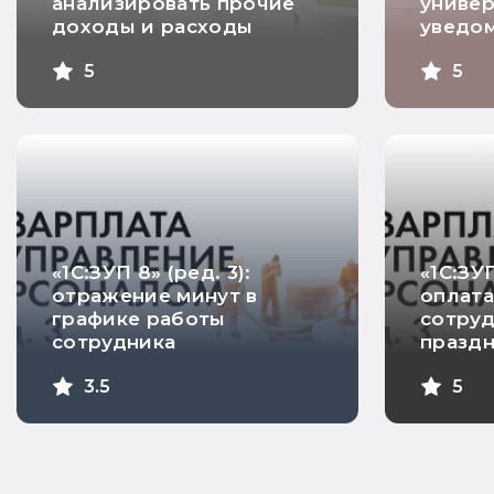
анализировать прочие
униве
доходы и расходы
уведо
5
5
«1С:ЗУП 8» (ред. 3):
«1С:ЗУП
отражение минут в
оплата
графике работы
сотруд
сотрудника
празд
3.5
5