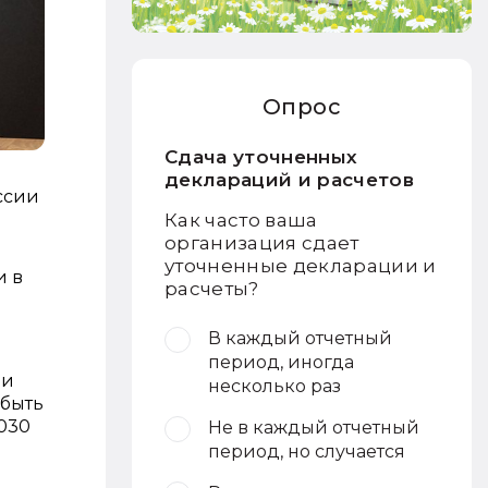
Опрос
Сдача уточненных
деклараций и расчетов
ссии
Как часто ваша
организация сдает
уточненные декларации и
и в
расчеты?
В каждый отчетный
период, иногда
 и
несколько раз
 быть
030
Не в каждый отчетный
период, но случается