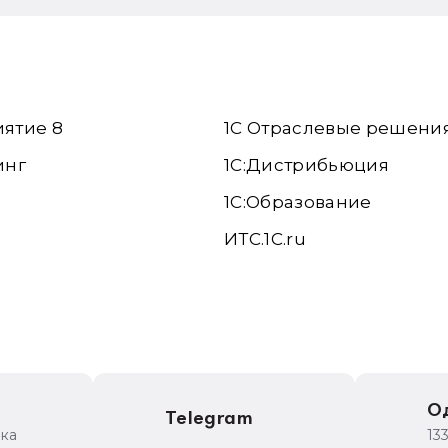
иятие 8
1С Отраслевые решени
инг
1С:Дистрибьюция
1С:Образование
ИТС.1C.ru
е
О
Telegram
ика
13