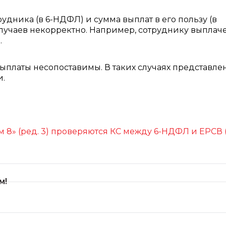
удника (в 6-НДФЛ) и сумма выплат в его пользу (в
 случаев некорректно. Например, сотруднику выплач
.
выплаты несопоставимы. В таких случаях представле
и.
м 8» (ред. 3) проверяются КС между 6-НДФЛ и ЕРСВ 
м!