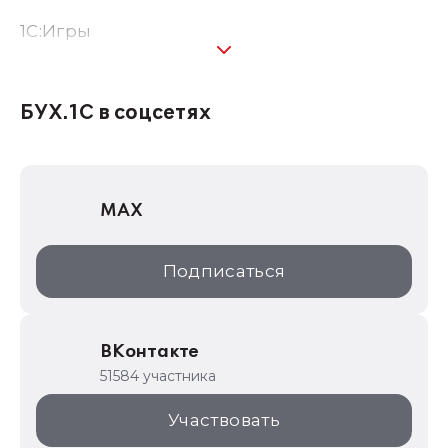
1C:Игры
1С:Предприятие 8
1С:Консалтинг
БУХ.1С в соцсетях
1Софт
1С Отраслевые решения
MAX
1С:Дистрибьюция
1С:Образование
Подписаться
ИТС.1C.ru
Образовательные программы
ВКонтакте
1С для торговли
51584 участника
1С:Торговая площадка
Участвовать