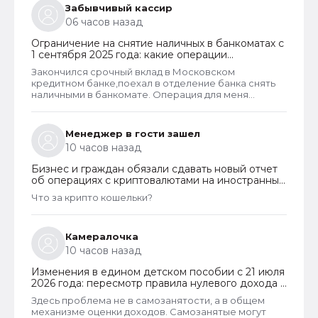
Забывчивый кассир
06 часов назад
Ограничение на снятие наличных в банкоматах с
1 сентября 2025 года: какие операции
заблокируют и как отменить запрет
Закончился срочный вклад в Московском
кредитном банке,поехал в отделение банка снять
наличными в банкомате. Операция для меня
типичная. При попытке снятия карту заблокировали
на 48 часов.Кассу в отделении полгода назад
ликвидировали.
Менеджер в гости зашел
10 часов назад
Бизнес и граждан обязали сдавать новый отчет
об операциях с криптовалютами на иностранных
платформах
Что за крипто кошельки?
Камералочка
10 часов назад
Изменения в едином детском пособии с 21 июля
2026 года: пересмотр правила нулевого дохода и
новый порядок оформления пособий по месту
Здесь проблема не в самозанятости, а в общем
пребывания
механизме оценки доходов. Самозанятые могут