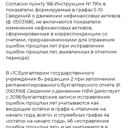
Согласно пункту 166 Инструкции № 191н в
показатели, формируемые в графах 5-10
Сведений о движении нефинансовых активов
(ф. 0503168), не включаются показатели
изменения нефинансовых активов,
сформированные в корреспонденции со
счетами, предназначенными для отражения
ошибок прошлых лет (при исправлении
ошибок прошлых лет, выявленных в отчетном
периоде).
В «1С:Бухгалтерии государственного
учреждения 8» редакции 2 при заполнении
регламентированного бухгалтерского отчета
Ф.
0503168, Сведения о движении НФА (действует
с 2018)
бухгалтерские записи исправления
ошибок прошлых лет учитываются как
входящие остатки в графе 4 «Наличие на
начало года, всего» и служебных графах 4а
«остаток на начало года», 4б «исправление
ошибок прошлых лет» и не учитываются в