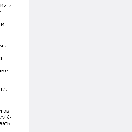
нии и
е
ми
ммы
уд
ные
ми,
угов
-А46-
вать