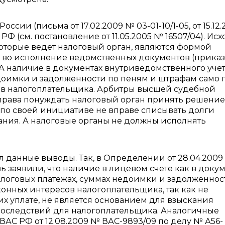
ии (письма от 17.02.2009 № 03-01-10/1-05, от 15.12
РФ (см. постановление от 11.05.2005 № 16507/04). Исх
которые ведет налоговый орган, являются формой
м во исполнение ведомственных документов (приказ
 А наличие в документах внутриведомственного уче
едоимки и задолженности по пеням и штрафам само 
сов налогоплательщика. Арбитры высшей судебной
т права понуждать налоговый орган принять решение
д по своей инициативе не вправе списывать долги
ания. А налоговые органы не должны исполнять
 данные выводы. Так, в Определении от 28.04.200
 заявили, что наличие в лицевом счете как в доку
алоговых платежах, суммах недоимки и задолженнос
конных интересов налогоплательщика, так как не
их уплате, не является основанием для взыскания
 последствий для налогоплательщика. Аналогичные
АС РФ от 12.08.2009 № ВАС-9893/09 по делу № А56-