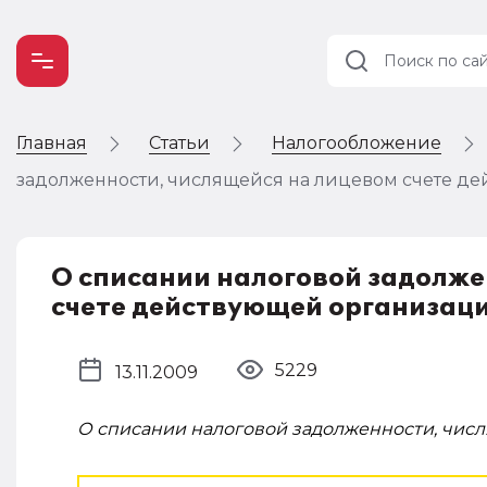
Главная
Статьи
Налогообложение
Учет и
налогообложение
задолженности, числящейся на лицевом счете д
Автоматизация
О списании налоговой задолже
счете действующей организац
5229
13.11.2009
О списании налоговой задолженности, чис