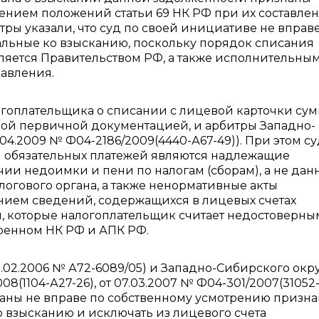
ением положений статьи 69 НК РФ при их составле
тры указали, что суд по своей инициативе не вправ
альные ко взысканию, поскольку порядок списания
ляется Правительством РФ, а также исполнительны
равления.
огоплательщика о списании с лицевой карточки су
ной первичной документацией, и арбитры Западно-
.04.2009 № Ф04-2186/2009(4440-А67-49)). При этом с
я обязательных платежей являются надлежащие
чии недоимки и пени по налогам (сборам), а не дан
логового органа, а также ненормативные акты
анием сведений, содержащихся в лицевых счетах
, которые налогоплательщик считает недостоверны
тренном НК РФ и АПК РФ.
.02.2006 № А72-6089/05) и Западно-Сибирского окр
08(1104-А27-26), от 07.03.2007 № Ф04-301/2007(31052
рганы не вправе по собственному усмотрению призна
 взысканию и исключать из лицевого счета