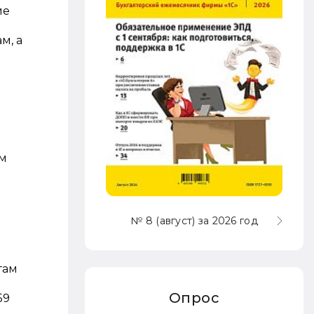
ие
м, а
ям
№ 8 (август) за 2026 год
гам
Опрос
59