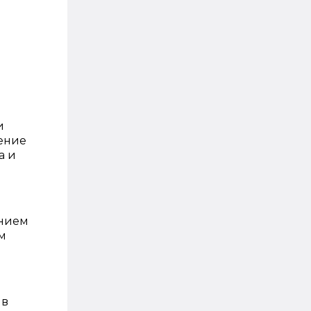
и
жение
а и
анием
м
 в