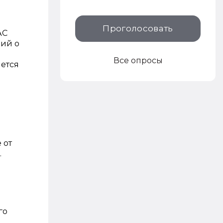
Проголосовать
АС
ний о
Все опросы
яется
 от
.
го