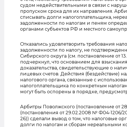
судом недействительными в связи с наруш
пропуском срока для их направления. Арби
списывать долги налогоплательщика, нере
задолженности по налогам и пеням опреде
органами субъектов РФ и местного самоуп
Отказались удовлетворить требования нал
задолженности по налогу, не подтвержден
Сибирского округа (см. постановление от 13
подчеркнул, что основанием для взыскани
доказательства, свидетельствующие о нали
лицевых счетов. Действия (бездействие) на
налогового органа, связанные с использов
налогоплательщика по конкретным налогам
могут быть оспорены в порядке, предусмо
Арбитры Поволжского (постановление от 28
(постановления от 29.02.2008 № Ф04-1206/20
26)) сделали вывод о том, что налоговые о
долги по налогам и сборам нереальными ко