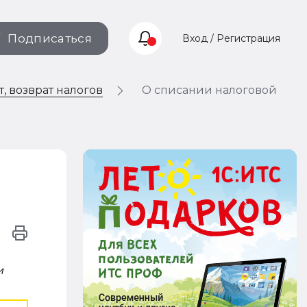
Подписаться
Вход / Регистрация
т, возврат налогов
О списании налоговой
и