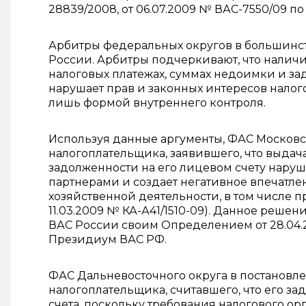
28839/2008, от 06.07.2009 № ВАС-7550/09 по
Арбитры федеральных округов в большинст
России. Арбитры подчеркивают, что наличи
налоговых платежах, суммах недоимки и за
нарушает прав и законных интересов налог
лишь формой внутреннего контроля.
Используя данные аргументы, ФАС Московс
налогоплательщика, заявившего, что выдач
задолженности на его лицевом счету наруша
партнерами и создает негативное впечатле
хозяйственной деятельности, в том числе 
11.03.2009 № КА-А41/1510-09). Данное реш
ВАС России своим Определением от 28.04.2
Президиум ВАС РФ.
ФАС Дальневосточного округа в постановле
налогоплательщика, считавшего, что его з
счета, поскольку требования налогового о