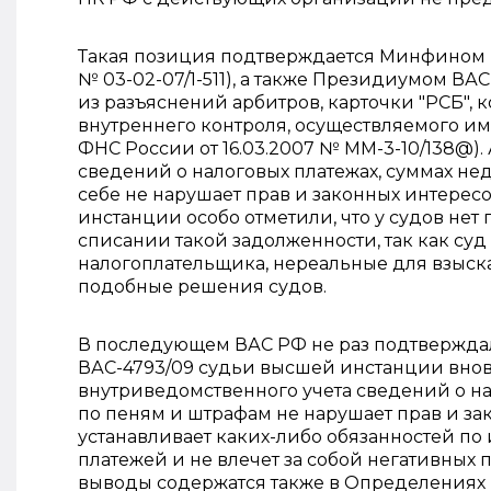
Такая позиция подтверждается Минфином Росс
№ 03-02-07/1-511), а также Президиумом ВАС 
из разъяснений арбитров, карточки "РСБ", 
внутреннего контроля, осуществляемого и
ФНС России от 16.03.2007 № ММ-3-10/138@).
сведений о налоговых платежах, суммах н
себе не нарушает прав и законных интере
инстанции особо отметили, что у судов не
списании такой задолженности, так как су
налогоплательщика, нереальные для взыск
подобные решения судов.
В последующем ВАС РФ не раз подтверждал
ВАС-4793/09 судьи высшей инстанции вновь
внутриведомственного учета сведений о н
по пеням и штрафам не нарушает прав и за
устанавливает каких-либо обязанностей по 
платежей и не влечет за собой негативных
выводы содержатся также в Определениях В