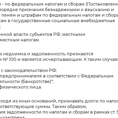
- по федеральным налогам и сборам (Постановлен
"О порядке признания безнадежными к взысканию и
 пеням и штрафам по федеральным налогам и сбора
осам в государственные социальные внебюджетные
;
нной власти субъектов РФ, местными
местным налогам.
ых недоимка и задолженность признаются
 № 100 и является исчерпывающим. К таким случа
 с законодательством РФ;
 предпринимателя в соответствии с Федеральным
ельности (банкротстве)";
физического лица.
сходя из иных оснований, признавать долги по нало
ответствующие суммы. Таким образом,
я задолженности по налогам и сборам в рамках ст. 
усмотрена.