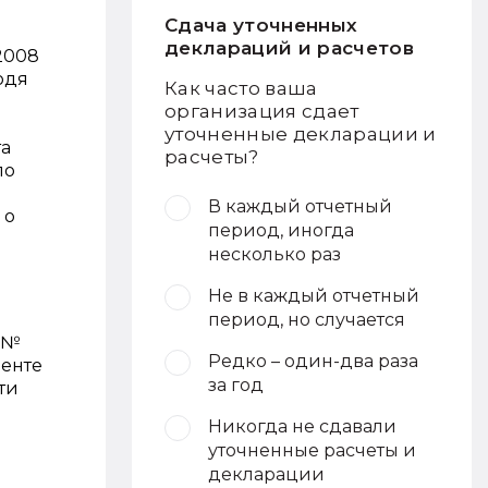
Сдача уточненных
деклараций и расчетов
.2008
одя
Как часто ваша
организация сдает
уточненные декларации и
та
расчеты?
по
В каждый отчетный
 о
период, иногда
несколько раз
Не в каждый отчетный
период, но случается
9 №
Редко – один-два раза
менте
за год
ти
Никогда не сдавали
уточненные расчеты и
декларации