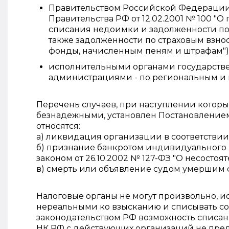
Правительством Российской Федерации 
Правительства РФ от 12.02.2001 № 100 
списания недоимки и задолженности по
также задолженности по страховым взн
фонды, начисленным пеням и штрафам")
исполнительными органами государстве
администрациями - по региональным и 
Перечень случаев, при наступлении котор
безнадежными, установлен Постановлением
относятся:
а) ликвидация организации в соответствии
б) признание банкротом индивидуального
законом от 26.10.2002 № 127-ФЗ "О несостоят
в) смерть или объявление судом умершим 
Налоговые органы не могут произвольно, и
нереальными ко взысканию и списывать со
законодательством РФ возможность списани
НК РФ с действующих организаций не пред