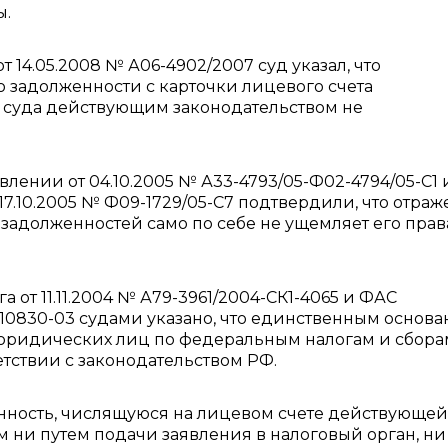
ы.
 14.05.2008 № А06-4902/2007 суд указал, что
ю задолженности с карточки лицевого счета
 суда действующим законодательством не
лении от 04.10.2005 № А33-4793/05-Ф02-4794/05-С1 
17.10.2005 № Ф09-1729/05-С7 подтвердили, что отра
задолженностей само по себе не ущемляет его прав
 от 11.11.2004 № А79-3961/2004-СК1-4065 и ФАС
0/10830-03 судами указано, что единственным основ
юридических лиц по федеральным налогам и сбора
тствии с законодательством РФ.
енность, числящуюся на лицевом счете действующей
 ни путем подачи заявления в налоговый орган, ни