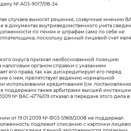
 делу № А03-9017/08-34.
ве случаев выносят решения, созвучные мнению В
е в документах внутриведомственного учета сведе
долженности по пеням и штрафам само по себе не
оплательщика, поскольку данный лицевой счет явл
кого округа признал необоснованной позицию
а налоговым органом справки с указанием
ет его права, так как дискредитирует его перед
ние о нем, препятствует ведению нормальной
при использовании кредитования (см. постановление
ение поддержано также арбитрами высшей инстанции
009 № ВАС-4776/09 отказал в передаче этого дела в
нии от 19.01.2009 № Ф03-5969/2008 не поддержал
адолженность подлежит списанию с карточки лицево
ргана о взыскании данной задолженности признаны