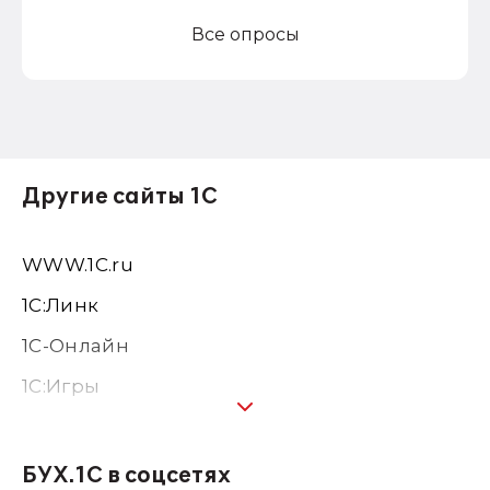
Все опросы
Другие сайты 1С
WWW.1С.ru
1С:Линк
1С-Онлайн
1C:Игры
1С:Предприятие 8
1С:Консалтинг
БУХ.1С в соцсетях