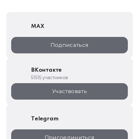
1Софт
1С Отраслевые решения
MAX
1С:Дистрибьюция
1С:Образование
Подписаться
ИТС.1C.ru
Образовательные программы
ВКонтакте
1С для торговли
51515 участников
1С:Торговая площадка
Участвовать
Telegram
Присоединиться