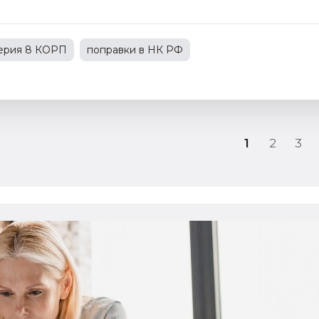
терия 8 КОРП
поправки в НК РФ
С
1С:Зарплата и управление персоналом
зводственным предприятием
1
2
3