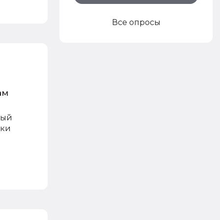
Все опросы
ам
ный
рки