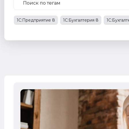
1С:Предприятие 8
1С:Бухгалтерия 8
1С:Бухгал
1С:Бухгалтерия государственного учреждения
НД
права работников
НДФЛ
1С:Управление прои