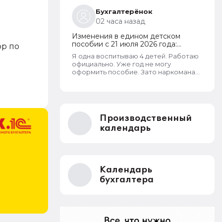
дом, то при соблюдении всех прочих
условий, пособие ей одобрят
Бухгалтерёнок
независимо от площади жилья и
02 часа назад
количества квадратным метров такой
площади, приходящихся на каждого
Изменения в едином детском
члена семьи. В пособии отказывают
пособии с 21 июля 2026 года:
ор по
только если в собственности семьи
пересмотр правила нулевого
находятся две и более квартиры или
Я одна воспитываю 4 детей. Работаю
дохода и новый порядок
жилых дома. Такая семья не может
официально. Уже год не могу
оформления пособий по месту
считаться нуждающейся.
оформить пособие. Зато наркоманам
пребывания
да алкашам одобряют. Где
справедливость.
Производственный
календарь
Календарь
бухгалтера