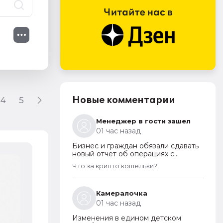
Новые комментарии
4
5
Менеджер в гости зашел
01 час назад
Бизнес и граждан обязали сдавать
новый отчет об операциях с
криптовалютами на иностранных
Что за крипто кошельки?
платформах
Самое новое в «1С:Бухгалтерии 8»
Wildberries из файла
Камералочка
6 августа 2026
01 час назад
Изменения в едином детском