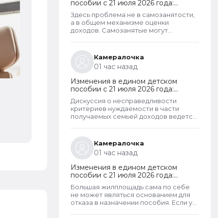
пособии с 21 июля 2026 года:
пересмотр правила нулевого
Здесь проблема не в самозанятости,
дохода и новый порядок
а в общем механизме оценки
оформления пособий по месту
доходов. Самозанятые могут
пребывания
получать пособие наравне с теми, кто
работает по трудовому договору. Но
для этого и самозанятые и работники
Камералочка
по ТД должны соответствовать
01 час назад
критерию нуждаемости. Согласно
данному критерию, их среднедушевой
Изменения в едином детском
доход не должен превышать
пособии с 21 июля 2026 года:
прожиточный минимум на каждого
пересмотр правила нулевого
члена семьи. И если доход заявителя
Дискуссия о несправедливости
дохода и новый порядок
хотя бы на 1 рубль превысит
критериев нуждаемости в части
оформления пособий по месту
установленный предел, то в пособии
получаемых семьей доходов ведется
пребывания
отказывают, что конечно же
не первый год. Причем даже на
несправедливо.
уровне законодателей и президента,
который уже говорил о том, что
Камералочка
данные критерии необходимо
01 час назад
пересмотреть. В начале года данные
критерии действительно
Изменения в едином детском
пересмотрели. Но сделали это
пособии с 21 июля 2026 года:
только для многодетных семей.
пересмотр правила нулевого
Теперь при незначительном
Большая жилплощадь сама по себе
дохода и новый порядок
превышении доходов таких семей
не может являться основанием для
оформления пособий по месту
показателей прожиточного минимума
отказа в назначении пособия. Если у
пребывания
пособие они все равно получают. Но
семьи одна квартира или один жилой
других семей это не коснулось.