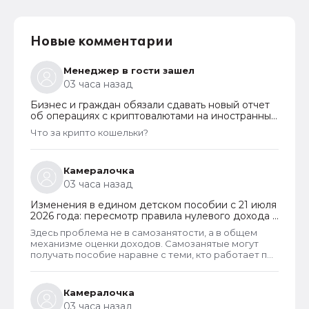
Новые комментарии
Менеджер в гости зашел
03 часа назад
Бизнес и граждан обязали сдавать новый отчет
об операциях с криптовалютами на иностранных
платформах
Что за крипто кошельки?
Камералочка
03 часа назад
Изменения в едином детском пособии с 21 июля
2026 года: пересмотр правила нулевого дохода и
новый порядок оформления пособий по месту
Здесь проблема не в самозанятости, а в общем
пребывания
механизме оценки доходов. Самозанятые могут
получать пособие наравне с теми, кто работает по
трудовому договору. Но для этого и самозанятые и
работники по ТД должны соответствовать
критерию нуждаемости. Согласно данному
Камералочка
критерию, их среднедушевой доход не должен
03 часа назад