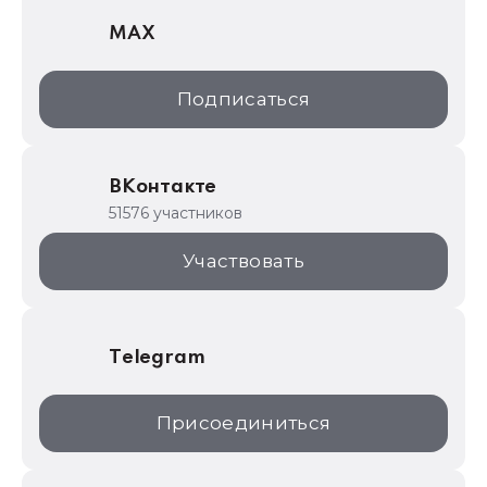
MAX
1С:Дистрибьюция
1С:Образование
Подписаться
ИТС.1C.ru
Образовательные программы
ВКонтакте
1С для торговли
51576 участников
1С:Торговая площадка
Участвовать
Telegram
Присоединиться