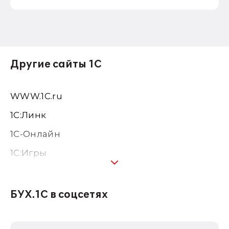
Другие сайты 1С
WWW.1С.ru
1С:Линк
1С-Онлайн
1C:Игры
1С:Предприятие 8
1С:Консалтинг
БУХ.1С в соцсетях
1Софт
1С Отраслевые решения