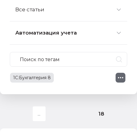
Все статьи
Автоматизация учета
1С:Бухгалтерия 8
1С:Зарплата и управление персоналом
1С:Предприятие 8
НДС
НДФЛ
18
бухгалтерский учет
маркировка
электронный документооборот (ЭДО)