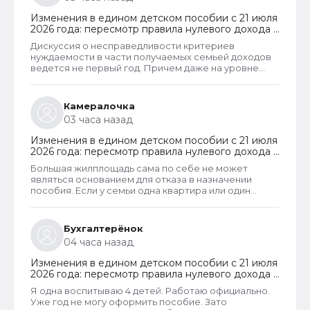
превышать прожиточный минимум на каждого
члена семьи. И если доход заявителя хотя бы на 1
Изменения в едином детском пособии с 21 июля
рубль превысит установленный предел, то в
2026 года: пересмотр правила нулевого дохода и
пособии отказывают, что конечно же
новый порядок оформления пособий по месту
несправедливо.
Дискуссия о несправедливости критериев
пребывания
нуждаемости в части получаемых семьей доходов
ведется не первый год. Причем даже на уровне
законодателей и президента, который уже говорил
о том, что данные критерии необходимо
пересмотреть. В начале года данные критерии
Камералочка
действительно пересмотрели. Но сделали это
03 часа назад
только для многодетных семей. Теперь при
незначительном превышении доходов таких семей
Изменения в едином детском пособии с 21 июля
показателей прожиточного минимума пособие они
2026 года: пересмотр правила нулевого дохода и
все равно получают. Но других семей это не
новый порядок оформления пособий по месту
коснулось.
Большая жилплощадь сама по себе не может
пребывания
являться основанием для отказа в назначении
пособия. Если у семьи одна квартира или один
жилой дом, то при соблюдении всех прочих
условий, пособие ей одобрят независимо от
площади жилья и количества квадратным метров
Бухгалтерёнок
такой площади, приходящихся на каждого члена
04 часа назад
семьи. В пособии отказывают только если в
собственности семьи находятся две и более
Изменения в едином детском пособии с 21 июля
квартиры или жилых дома. Такая семья не может
2026 года: пересмотр правила нулевого дохода и
считаться нуждающейся.
новый порядок оформления пособий по месту
Я одна воспитываю 4 детей. Работаю официально.
пребывания
Уже год не могу оформить пособие. Зато