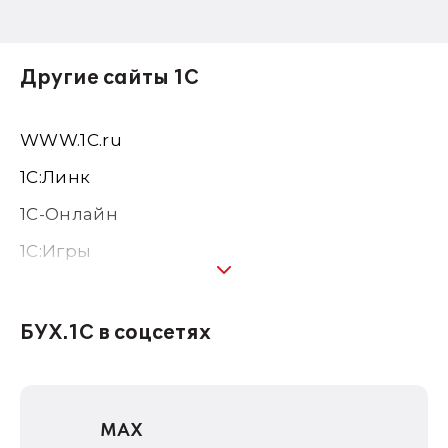
Другие сайты 1С
WWW.1С.ru
1С:Линк
1С-Онлайн
1C:Игры
1С:Предприятие 8
1С:Консалтинг
БУХ.1С в соцсетях
1Софт
1С Отраслевые решения
MAX
1С:Дистрибьюция