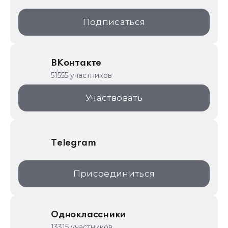
1С:Образование
Подписаться
ИТС.1C.ru
Образовательные программы
ВКонтакте
1С для торговли
51555 участников
1С:Торговая площадка
Участвовать
Telegram
Присоединиться
Одноклассники
13315 участников