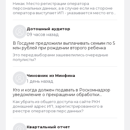
персональных данных
Никак. Место регистрации оператора
персональных данных, а в случае если на стороне
оператора выступает ИП - указывается место его
жительства, является обязательным и
неотъемлемым атрибутом реестра РКН. Данная
информация подлежит обязательному
Дотошный аудитор
размещению в реестре наряду со всеми прочими
09 часов назад
сведениями. Делается это для того, чтобы у
субъектов ПД имелась возможность в случае
В Госдуме предложили выплачивать семьям по 5
нарушения их прав обратиться непосредственно к
млн рублей при рождении второго ребенка
оператору для устранения нарушений.
Это перед выборами зашевелились очередные
популисты?
Чиновник из Минфина
1 день назад
Кто и когда должен подавать в Роскомнадзор
уведомление о прекращении обработки
персональных данных
Как убрать из общего доступа на сайте РКН
домашний адрес ИП, зарегистрированного в
реестре операторов перс.данных?
Квартальный отчет