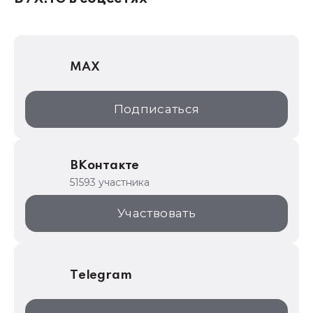
1Софт
1С Отраслевые решения
MAX
1С:Дистрибьюция
1С:Образование
Подписаться
ИТС.1C.ru
Образовательные программы
ВКонтакте
1С для торговли
51593 участника
1С:Торговая площадка
Участвовать
Telegram