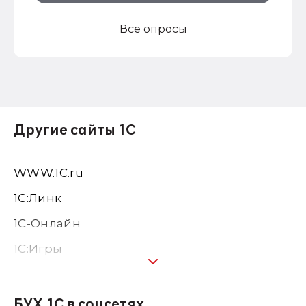
Все опросы
Другие сайты 1С
WWW.1С.ru
1С:Линк
1С-Онлайн
1C:Игры
1С:Предприятие 8
1С:Консалтинг
БУХ.1С в соцсетях